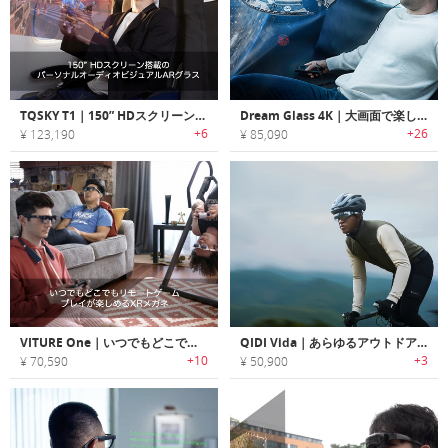
TQSKY T1｜150” HDスクリーン搭載のパーソナルオーディオビジュアルARグラス
Dream Glass 4K｜大画面で楽しめるポータブルARエンターテインメントヘッドセット「ドリームグラス」
+6
+26
¥ 123,190
¥ 85,090
VITURE One｜いつでもどこでもリモートゲームプレイが楽しめるXRメガネ「バーチュアワン」
QIDI Vida｜あらゆるアウトドアアクティビティに役立つARスマートグラス
+10
+3
¥ 70,590
¥ 50,900