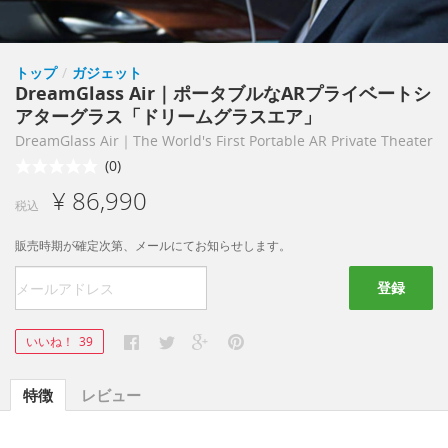
トップ
/
ガジェット
DreamGlass Air｜ポータブルなARプライベートシ
アターグラス「ドリームグラスエア」
DreamGlass Air｜The World's First Portable AR Private Theater
(0)
¥ 86,990
税込
販売時期が確定次第、メールにてお知らせします。
登録
いいね！
39
特徴
レビュー