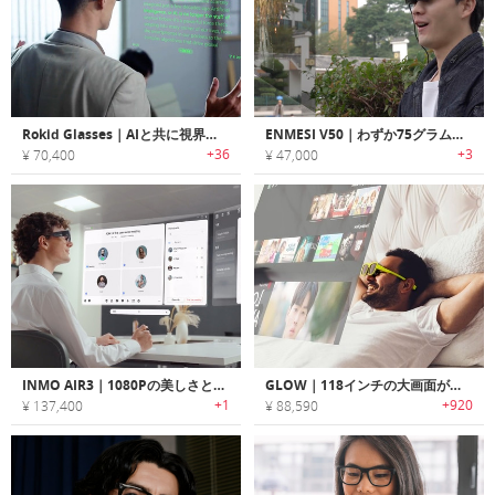
Rokid Glasses｜AIと共に視界を進化。超軽量ARスマートグラス
ENMESI V50｜わずか75グラムの超軽量設計で、最大210インチのディスプレイを表示可能なARグラス
+36
+3
¥ 70,400
¥ 47,000
INMO AIR3｜1080Pの美しさと臨場感をまとうスマートARグラス
GLOW｜118インチの大画面が楽しめるARスマートサングラス「グロウ」
+1
+920
¥ 137,400
¥ 88,590