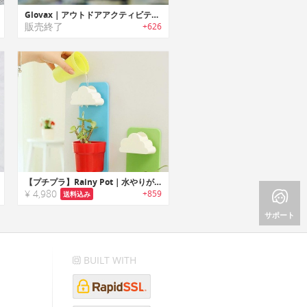
Glovax｜アウトドアアクティビティ/作業に最適な耐久性に優れ安全性を提供するマルチ機能グローブ「グローバックス」
販売終了
+626
【プチプラ】Rainy Pot｜水やりが楽しくなるウォールマウントフラワーポット
¥ 4,980
+859
送料込み
サポート
BUILT WITH