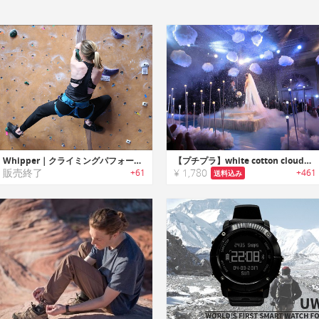
Whipper｜クライミングパフォーマンストラッカー「ウィッパー」
【プチプラ】white cotton cloud｜部屋・空間演出に最適なリアルな雲デコレーション
販売終了
¥ 1,780
+61
+461
送料込み