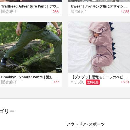
Trailhead Adventure Pant｜アウトドア愛好家に最適なコンパクトで軽量・耐久性に優れたステインプルーフパンツ「トレイルヘッドアドベンチャーパンツ」
Uwear｜ハイキング用にデザインされたGPS搭載スマートスポーツウォッチ「ユーウェアー」
販売終了
販売終了
+566
+788
Brooklyn Explorer Pants｜激しいアウトドアアクティビティに最適な隠しポケット付きハイパフォーマンスパンツ「ブルックリンエクスプローラーパンツ」
【プチプラ】恐竜モチーフのベビーロンパース
販売終了
¥ 5,580
+377
+679
送料込み
ゴリー
アウトドア･スポーツ