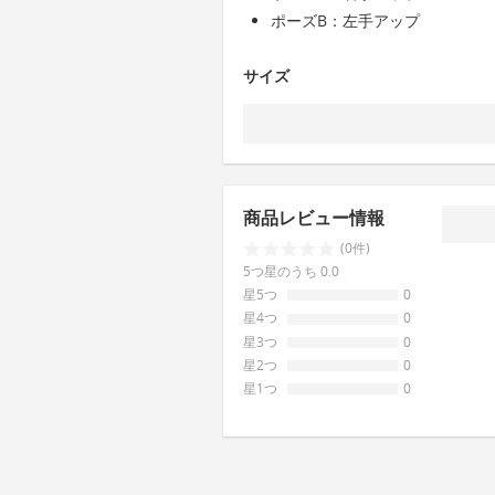
ポーズB：左手アップ
サイズ
商品レビュー情報
(0件)
5つ星のうち 0.0
星5つ
0
星4つ
0
星3つ
0
星2つ
0
星1つ
0