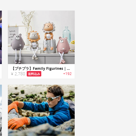
【プチプラ】Family Figurines｜足がシュールなレジン製アニマルハンギングドール
¥ 2,780
+192
送料込み