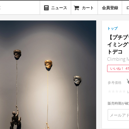
ニュース
カート
会員登録
トップ
【プチプラ
イミング
トデコ
Climbing 
いいね！
4
参考価格
販売時期が確