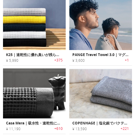
K25｜速乾性に優れ臭いが残らないコットンスマートタオル「K25」
PANGE Travel Towel 3.0｜マグネットでどこにでも吊るせるエコフレンドリートラベルタオル
+375
+1
¥ 5,990
¥ 3,600
Casa Mera｜吸水性・速乾性に優れたラッフル織りバスタオル「カサ・メラ」
COPENHAGE｜塩化銀でバクテリアの繁殖・臭いが発生しにくいハイパフォーマンスタオル「コペンハーゲン」
+610
+221
¥ 11,190
¥ 13,590