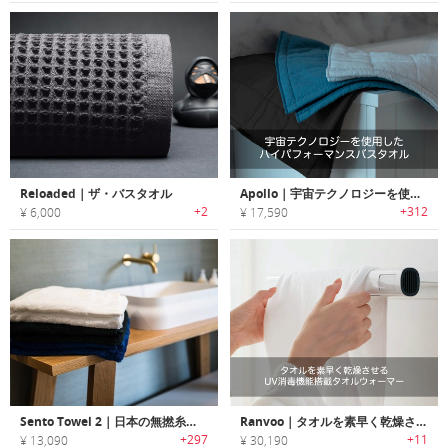
Reloaded｜ザ・バスタオル
Apollo｜宇宙テクノロジーを使用したハイパフォーマンスバスタオル「アポロ」
+2
+312
¥ 6,000
¥ 17,590
Sento Towel 2｜日本の無撚糸テクノロジーを使用したラグジュアリータオル「セントータオル2」
Ranvoo｜タオルを素早く乾燥させるUV消毒機能搭載タオルウォーマー「ランヴー」
+297
+11
¥ 13,090
¥ 30,190