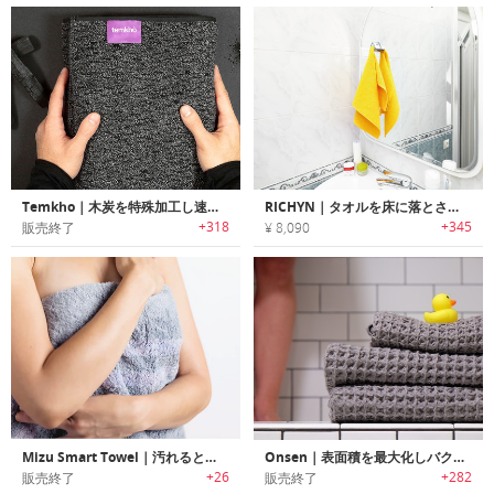
Temkho｜木炭を特殊加工し速乾燥・抗菌防臭効果に優れたチャコールタオル
RICHYN｜タオルを床に落とさないマートタオルホルダー「リッチニー」
+318
+345
販売終了
¥ 8,090
Mizu Smart Towel｜汚れるとカラーが変わり洗濯のタイミングがわかる高機能タオル「ミズ」
Onsen｜表面積を最大化しバクテリアの繁殖を抑える吸収性・速乾性に優れたタオル「オンセン」
+26
+282
販売終了
販売終了