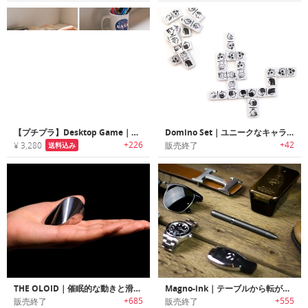
【プチプラ】Desktop Game｜ミニチュアバスケ・ビリヤードができるスポーツファンに最適なステーショナリー
Domino Set｜ユニークなキャラクターがデザインされたドミノセット
+226
+42
¥ 3,280
販売終了
送料込み
THE OLOID｜催眠的な動きと滑らかな質感の溶融金属製卓上オブジェ「オロイド」
Magno-ink｜テーブルから転がり落ちないマグネットパワーアンチロールペン「マグノインク」
+685
+555
販売終了
販売終了