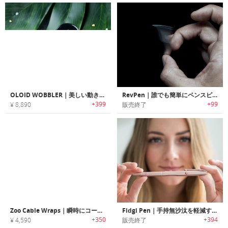
OLOID WOBBLER｜美しい動きを楽しめる遊び心満載のオロイドシェイプデスクトイ「オロイドウォブラー」
RevPen｜誰でも簡単にペンスピン可能なアクションペン「レブペン」
+399
+99
¥ 8,890
販売終了
Zoo Cable Wraps｜瞬時にコードを束ねられるアニマルデザインケーブルオーガナイザー「ズーケーブルラップ」
Fidgi Pen｜手持無沙汰を軽減するフィジット機能付きペン「フィジペン」
+350
+394
¥ 4,590
販売終了