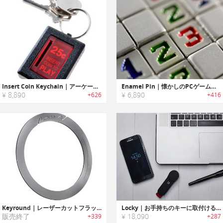
Insert Coin Keychain｜アーケードゲームのコイン投入口モチーフキーチェーン
Enamel Pin｜懐かしのPCゲームモチーフのエナメルピン
¥ 8,890
¥ 6,890
+626
+416
Keyround｜レーザーカットフラットデザインキーリング「キーラウンド」
Locky｜お手持ちのキーに取付けるスマートキーオーバーレイ「ロッキー」
販売終了
¥ 18,090
+339
+287