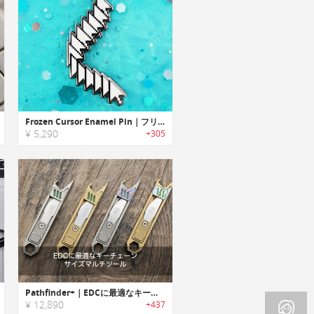
Frozen Cursor Enamel Pin｜フリーズしたカーソルモチーフエナメルピン
¥ 5,290
+305
Pathfinder+｜EDCに最適なキーチェーンサイズマルチツール「パスファインダー」
¥ 12,890
+437