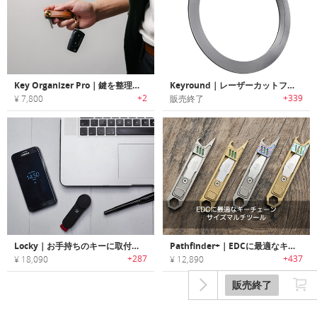
Key Organizer Pro｜鍵を整理整頓でき、コンパクトに持ち運べるキーオーガナイザー
Keyround｜レーザーカットフラットデザインキーリング「キーラウンド」
+2
+339
¥ 7,800
販売終了
Locky｜お手持ちのキーに取付けるスマートキーオーバーレイ「ロッキー」
Pathfinder+｜EDCに最適なキーチェーンサイズマルチツール「パスファインダー」
+287
+437
¥ 18,090
¥ 12,890
販売終了