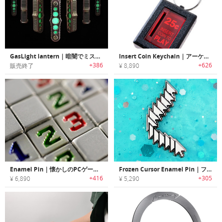
GasLight lantern｜暗闇でミステリアスに発光するキーチェーンアクセサリー「ガスライトランタン」
Insert Coin Keychain｜アーケードゲームのコイン投入口モチーフキーチェーン
+386
+626
販売終了
¥ 8,890
Enamel Pin｜懐かしのPCゲームモチーフのエナメルピン
Frozen Cursor Enamel Pin｜フリーズしたカーソルモチーフエナメルピン
+416
+305
¥ 6,890
¥ 5,290