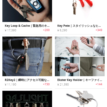
Key Loop & Cache｜緊急用のキャッシュを持ち運べるキーチェーン「キーループ＆キャッシュ」
Key Pete｜スタイリッシュなヒューマンモチーフマグネットキーホルダー
+200
+349
¥ 17,390
¥ 6,290
R2Key2｜瞬時にアクセス可能なチタン製キークリップ「R2キー2」
Ekster Key Holder｜キーファインダー・LEDライト搭載スマートキーホルダー「エクスター」
+730
+144
¥ 11,190
¥ 21,390