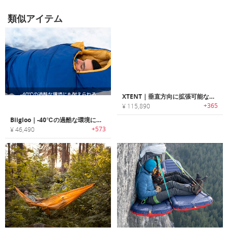
類似アイテム
XTENT｜垂直方向に拡張可能なポータブルポップアップテント「エクステント」
+365
¥ 115,890
Biigloo｜-40℃の過酷な環境にも耐えられるエアロジェルスリーピングバッグ「ビーグロー」
+573
¥ 46,490