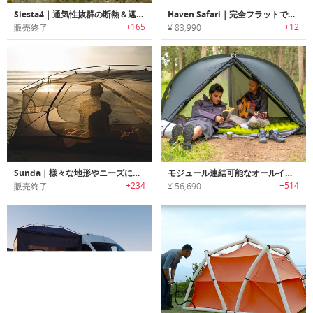
Siesta4｜通気性抜群の断熱＆遮光テント「シエスタ４」
Haven Safari｜完全フラットで寝られるオールインワンハンモックテント「ヘブンサファリ」
+165
+12
販売終了
¥ 83,990
Sunda｜様々な地形やニーズに対応可能な2 in 1ハンモックテント「サンダ」
モジュール連結可能なオールインワンスーパーテント「RhinoWolf 2.0（ライノウルフ2.0）」
+234
+514
販売終了
¥ 56,690