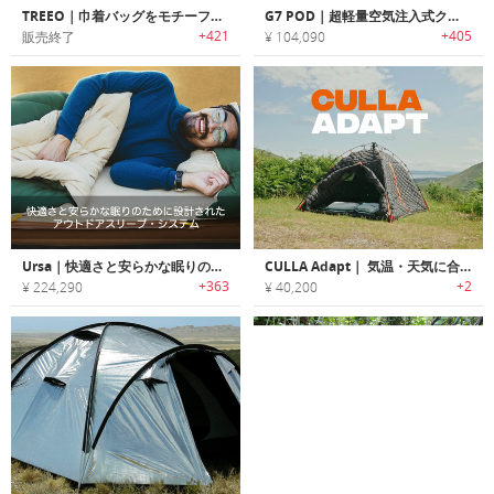
TREEO｜巾着バッグをモチーフにデザインされた3イン1ポータブルハンモック「ツリーオ」
G7 POD｜超軽量空気注入式クライミングレッジ「G7ポッド」
+421
+405
販売終了
¥ 104,090
Ursa｜快適さと安らかな眠りのために設計されたアウトドアスリープ・システム「アーサ」
CULLA Adapt｜ 気温・天気に合わせて快適に！テント用インサート
+363
+2
¥ 224,290
¥ 40,200