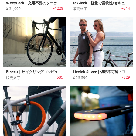
WeeyLock｜充電不要のソーラー駆動スマートバイクロック「ウィーロック」
tex-lock｜軽量で柔軟性/セキュリティー性に優れたテキスタイルバイクロック「テックスロック」
+1228
+514
¥ 31,090
販売終了
Bisecu｜サイクリングコンピューター搭載スマートバイクロック「バイセキュー」
Litelok Silver｜切断不可能・フレキシブルな超軽量バイクロック「ライトロックシルバー」
+585
+329
販売終了
¥ 23,590