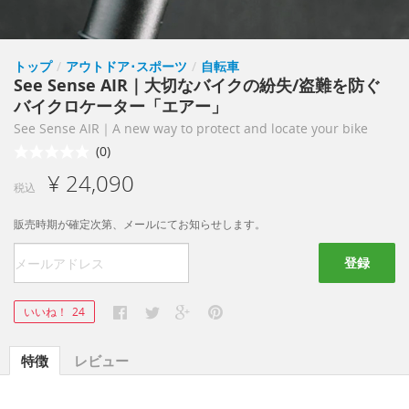
トップ
/
アウトドア･スポーツ
/
自転車
See Sense AIR｜大切なバイクの紛失/盗難を防ぐ
バイクロケーター「エアー」
See Sense AIR｜A new way to protect and locate your bike
(0)
¥ 24,090
税込
販売時期が確定次第、メールにてお知らせします。
登録
いいね！
24
特徴
レビュー