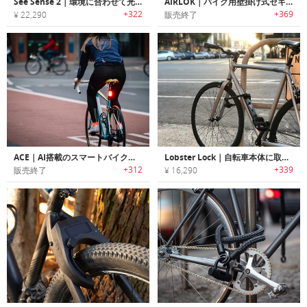
See Sense 2｜環境に合わせて光を調整するスマートバイクライト「シーセンス ビーム＆アイコン2」
AIRLOK｜バイク用壁掛け式セキュリティー収納ハンガー「エアーロック」
+322
+369
¥ 22,290
販売終了
ACE｜AI搭載のスマートバイクライト「エース」
Lobster Lock｜自転車本体に取り付け持ち運び不要なバイクロック「ロブスターロック」
+312
+339
販売終了
¥ 16,290