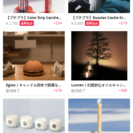
【プチプラ】Color Drip Candlestick Set｜溶けると鮮やかカラーに変化するキャンドルスティック
【プチプラ】Russian Castle Storage Jar｜デコレーションに最適なロシアの宮殿モチーフセラミックジャー
+234
+219
¥ 2,780
¥ 3,480
送料込み
送料込み
Egloo｜キャンドル四本で部屋を温める暖房ツール イグルー
Lumen｜幻想的なオイルキャンドルのシャドウプロジェクター
+578
+308
販売終了
販売終了