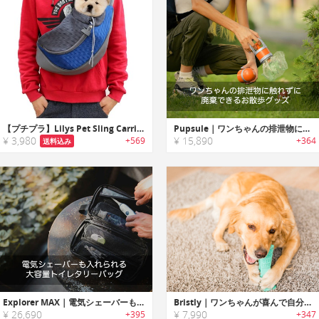
【プチプラ】Lilys Pet Sling Carrier｜ハンズフリーで抱っこ可能なペット用スリングバッグ
Pupsule｜ワンちゃんの排泄物に触れずに廃棄できるお散歩グッズ「パプセル」
¥ 3,980
¥ 15,890
+569
+364
送料込み
Explorer MAX｜電気シェーバーも入れられる大容量トイレタリーバッグ「マックス」
Bristly｜ワンちゃんが喜んで自分から歯磨きする犬用歯ブラシ「ブリストリー」
¥ 26,690
¥ 7,990
+395
+347