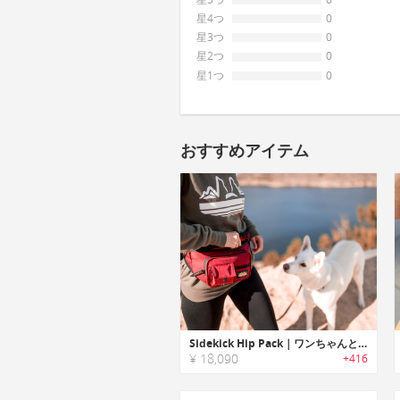
星4つ
0
星3つ
0
星2つ
0
星1つ
0
おすすめアイテム
Sidekick Hip Pack｜ワンちゃんとのお散歩・お出かけに最適なウエストスリングバッグ「サイドキック」
¥ 18,090
+416