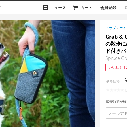
ニュース
カート
会員登録
トップ
/
ライ
Grab &
の散歩に
ド付きバ
Spruce Gr
いいね！
1
参考価格
販売時期が確