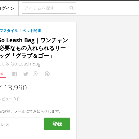
ログイン
フスタイル
/
ペット関連
 Go Leash Bag｜ワンチャン
必要なもの入れられるリー
ッグ「グラブ＆ゴー」
ab & Go Leash Bag
04
¥ 13,990
レビュー
0
件
定次第、メールにてお知らせします。
登録