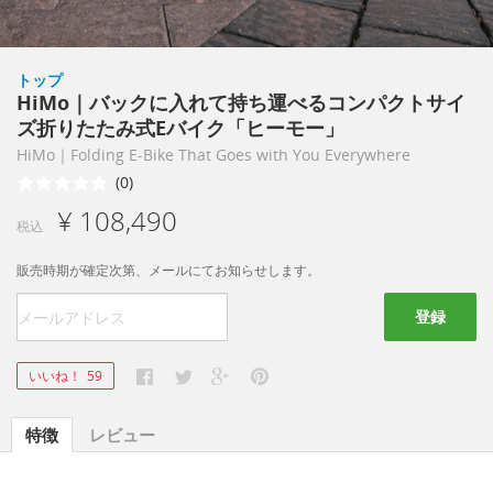
トップ
HiMo｜バックに入れて持ち運べるコンパクトサイ
ズ折りたたみ式Eバイク「ヒーモー」
HiMo｜Folding E-Bike That Goes with You Everywhere
(0)
¥ 108,490
税込
販売時期が確定次第、メールにてお知らせします。
登録
いいね！
59
特徴
レビュー