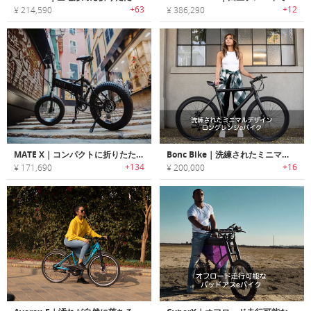
+63
+12
¥ 214,590
¥ 386,290
MATE X｜コンパクトに折りたたみ可能なパワフル電動バイク「メイトエックス」
Bonc Bike｜洗練されたミニマルデザインロングレンジeバイク「ボンクバイク」
+134
+16
¥ 171,690
¥ 200,000