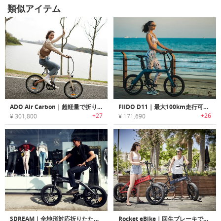
類似アイテム
ADO Air Carbon｜超軽量で折りたたみ可能なEバイク
FIIDO D11｜最大100km走行可能な折りたたみ式アーバンeバイク「フィードー」
+27
+26
¥ 301,800
¥ 171,690
SDREAM｜全地形対応折りたたみ式ファットタイヤスマートeバイク
Rocket eBike｜回生ブレーキで最大160km走行可能な折りたたみeバイク「ロケット」