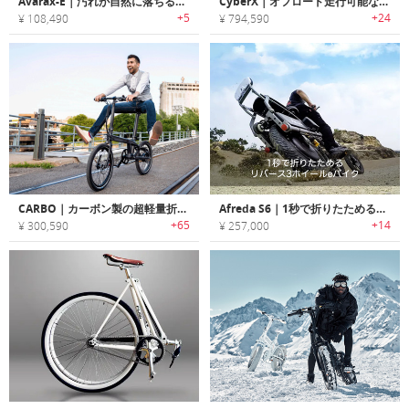
Avarax-E｜汚れが自然に落ちるセルフクリーニングハイブリッドEバイク「アヴァラックスE」
CyberX｜オフロード走行可能なバッドアスeバイク「サイバーエックス」
+5
+24
¥ 108,490
¥ 794,590
CARBO｜カーボン製の超軽量折りたたみeバイク「カーボ」
Afreda S6｜1秒で折りたためるリバース3ホイールeバイク「アフレダS6」
+65
+14
¥ 300,590
¥ 257,000