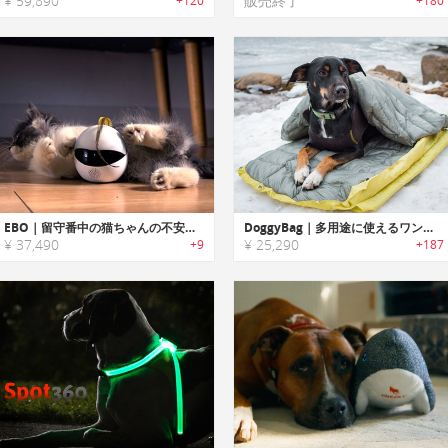
¥ 59,890
販売終了
+120
+180
EBO｜留守番中の猫ちゃんの不安・運動不足を解消するスマートキャットコンパニオンロボット「イーボ」
DoggyBag｜多用途に使えるワンちゃん用断熱プレミアム寝袋「ドギーバッグ」
¥ 37,490
¥ 25,290
+9
+187