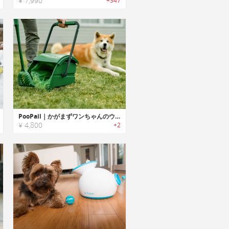
¥ 7,990
+347
PooPail｜かがまずワンちゃんのウンチを処理する2-in-1プークリーナー「プーペイル」
¥ 4,800
+2