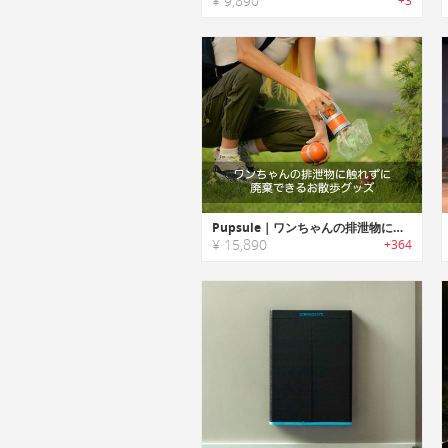
¥ 9,890
+3
Pupsule｜ワンちゃんの排泄物に触れずに廃棄できるお散歩グッズ「パプセル」
¥ 15,890
+364