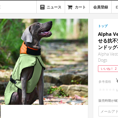
ニュース
カート
会員登録
トップ
Alpha
せる抗不
ンドッグ
Alpha Vest
Dogs
いいね！
2
参考価格
販売時期が確