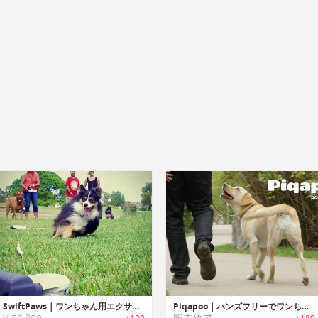
SwiftPaws｜ワンちゃん用エクササイズゲームトイ「スイフトパウ」
Piqapoo｜ハンズフリーでワンちゃんのウンチを回収するポータブルトイレ「ピークアプー」