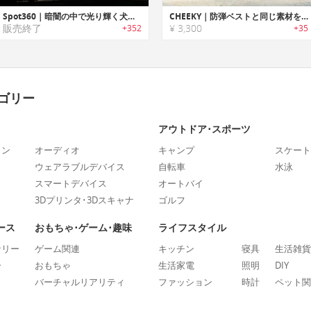
Spot360｜暗闇の中で光り輝く犬用のハーネス スポット360
CHEEKY｜防弾ベストと同じ素材を採用した超丈夫なペットトイ
販売終了
¥ 3,300
+352
+35
ゴリー
アウトドア･スポーツ
ォン
オーディオ
キャンプ
スケート
ウェアラブルデバイス
自転車
水泳
スマートデバイス
オートバイ
3Dプリンタ･3Dスキャナ
ゴルフ
ース
おもちゃ･ゲーム･趣味
ライフスタイル
ナリー
ゲーム関連
キッチン
寝具
生活雑貨
ー
おもちゃ
生活家電
照明
DIY
バーチャルリアリティ
ファッション
時計
ペット関