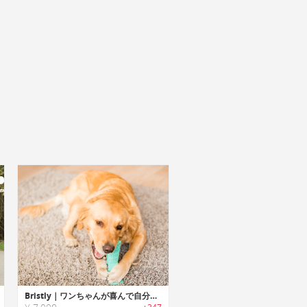
Bristly｜ワンちゃんが喜んで自分から歯磨きする犬用歯ブラシ「ブリストリー」