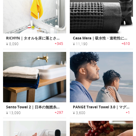
RICHYN｜タオルを床に落とさないマートタオルホルダー「リッチニー」
Casa Mera｜吸水性・速乾性に優れたラッフル織りバスタオル「カサ・メラ」
+345
+610
¥ 8,090
¥ 11,190
Sento Towel 2｜日本の無撚糸テクノロジーを使用したラグジュアリータオル「セントータオル2」
PANGE Travel Towel 3.0｜マグネットでどこにでも吊るせるエコフレンドリートラベルタオル
+297
+1
¥ 13,090
¥ 3,600