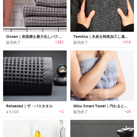
Onsen｜表面積を最大化しバクテリアの繁殖を抑える吸収性・速乾性に優れたタオル「オンセン」
Temkho｜木炭を特殊加工し速乾燥・抗菌防臭効果に優れたチャコールタオル
+282
+318
販売終了
販売終了
Reloaded｜ザ・バスタオル
Mizu Smart Towel｜汚れるとカラーが変わり洗濯のタイミングがわかる高機能タオル「ミズ」
+2
+26
¥ 6,000
販売終了