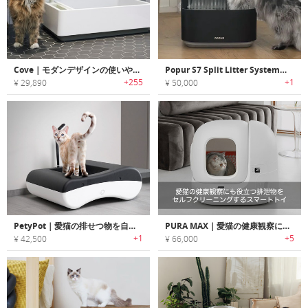
Cove｜モダンデザインの使いやすい猫トイレ「コーブ」
Popur S7 Split Litter System｜猫ちゃん想いの設計！防臭・安心設計のスマート猫トイレ
+255
+1
¥ 29,890
¥ 50,000
PetyPot｜愛猫の排せつ物を自動で処理するスマートトイレシステム
PURA MAX｜愛猫の健康観察にも役立つ排泄物をセルフクリーニングするスマートトイレ「ピュラマックス」
+1
+5
¥ 42,500
¥ 66,000