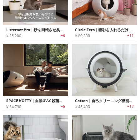
Litterbot Pro｜砂を回転させ臭いを抑える猫用セルフクリーニングトイレ「リターボットプロ」
Circle Zero｜猫砂を入れるだけでOKの全自動クリーニング猫トイレ「サークルゼロ」
+3
+11
¥ 26,200
¥ 80,890
SPACE KOTTY｜自動UV-C殺菌で無菌・無臭化するヘルストラッキング機能搭載猫トイレ「スペースコティ」
Catson｜自己クリーニング機能搭載キャット用トイレ「キャッツサン」
+6
+17
¥ 34,790
¥ 46,490