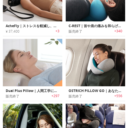
AcheFly｜ストレスを軽減し、姿勢を改善しながら首をマッサージしてくれるピロー
C-REST｜首や肩の痛みを和らげるポータブルマッサージャー「クレスト」
+3
+340
¥ 37,400
販売終了
Dual Plus Pillow｜人間工学に基づいたデザインで様々な睡眠ポジションで快適に休める快眠ピロー「デュアルプラスピロー」
OSTRICH PILLOW GO｜あなたの首に合わせてサイズ調整可能な快適トラベルピロー「オーストリッチピローゴー」
+297
+556
販売終了
販売終了