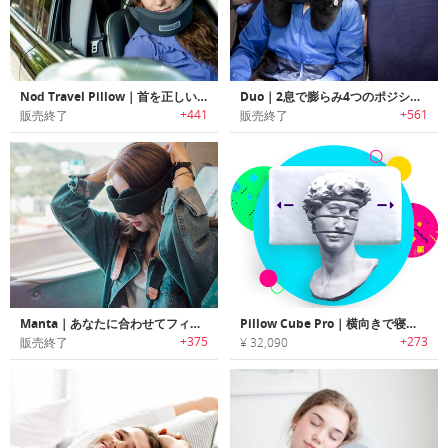
Nod Travel Pillow｜首を正しいポジションにキープするトラバルピロー「ノッドポッド」
Duo｜2息で膨らみ4つのポジションを提供するトラベルピロー「デュオ」
+441
+561
販売終了
販売終了
Manta｜あなたに合わせてフィットし光を完全に遮断する睡眠マスク「マンタ」
Pillow Cube Pro｜横向きで寝る人向けにデザインされたサポートピロー「ピローキューブプロ」
+375
+273
販売終了
¥ 32,090