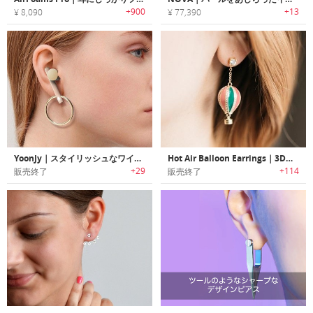
+900
+13
¥ 8,090
¥ 77,390
YoonJy｜スタイリッシュなワイヤレスイヤリングイヤホン
Hot Air Balloon Earrings｜3Dエアーバルーンイヤリング
+29
+114
販売終了
販売終了