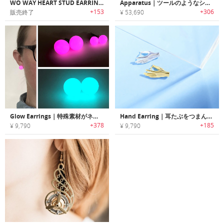
WO WAY HEART STUD EARRINGS｜2ウェイで使用可能なエレガントでファンキーなハートスタッズイヤリング
Apparatus｜ツールのようなシャープなデザインピアス
+153
+306
販売終了
¥ 53,690
Glow Earrings｜特殊素材がネオンのように暗闇で光るハンドメイドピアス
Hand Earring｜耳たぶをつまんでいるように見える手のカタチのピアス
+378
+185
¥ 9,790
¥ 9,790