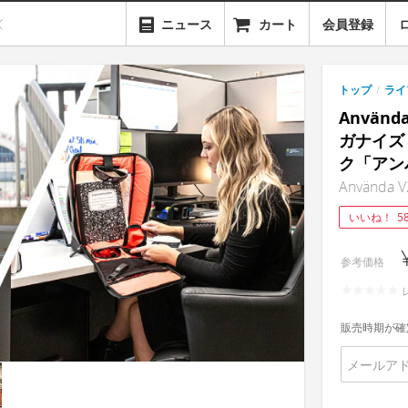
ニュース
カート
会員登録
トップ
/
ライ
Använ
ガナイズ
ク「アン
Använda V
いいね！
5
参考価格
販売時期が確