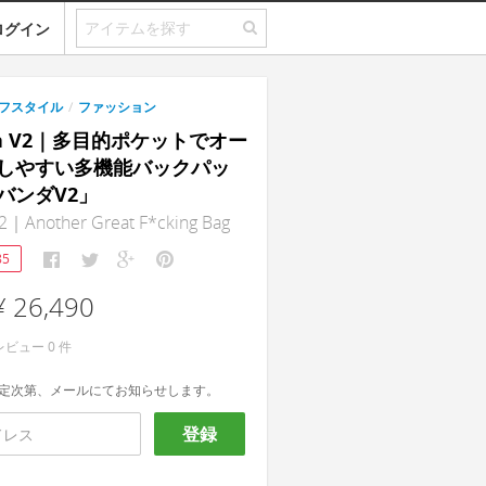
ログイン
フスタイル
/
ファッション
da V2｜多目的ポケットでオー
しやすい多機能バックパッ
バンダV2」
2｜Another Great F*cking Bag
85
¥ 26,490
レビュー
0
件
定次第、メールにてお知らせします。
登録