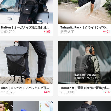
Halton｜オーガナイズ性に優れ通勤に最適な多機能バックパック「ハルトン」
Tahquitz Pack ｜クライミングやアウトドアに最適な多機能バッグパック
¥ 62,790
販売終了
+165
+401
Alan｜コンパクトにパッキング可能なミニマルデザイン多機能バックパック「アラン」
Elements｜通勤や旅行に最適な多機能バックパック「エレメンツ」
¥ 12,090
¥ 66,890
+421
+236