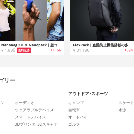
Nanobag 2.0 ＆ Nanopack｜超コンパクトで耐久性に優れたエコバッグ/バックパック「ナノバッグ2.0/ナノパック」
FlexPack｜盗難防止機能搭載の多機能ダッフル/バックパック「フレックスパック」シリーズ
¥ 1,998
¥ 31,190
+1166
+824
送料込み
ゴリー
アウトドア･スポーツ
ォン
オーディオ
キャンプ
スケート
ウェアラブルデバイス
自転車
水泳
スマートデバイス
オートバイ
3Dプリンタ･3Dスキャナ
ゴルフ