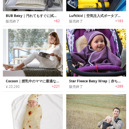
BUB Baby｜汚れてもすぐに拭き取り可能なオムツ替え用パッドカバーのご紹介です。
Luftikid｜空気注入式ポータブルチャイルドシート「ルフティキッド」
+62
+183
販売終了
販売終了
Cocoon｜授乳中のママに最適なストールデザインのスタイリッシュ授乳ラップ「コクーン」
Star Fleece Baby Wrap｜赤ちゃん用星型フリースおくるみ
+221
+289
¥ 20,290
販売終了