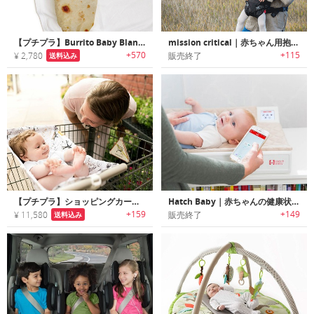
【プチプラ】Burrito Baby Blanket｜食べたくなるほどキュートなハット付きベビーブリトーブランケット
mission critical｜赤ちゃん用抱っこ紐「ベビーキャリー」
+570
+115
¥ 2,780
販売終了
送料込み
【プチプラ】ショッピングカートに取付けられるベビー用ハンモック
Hatch Baby｜赤ちゃんの健康状態を自動で記録するWiFi スケール内蔵のおむつ替えパッド「ハッチベイビー」
+159
+149
¥ 11,580
販売終了
送料込み