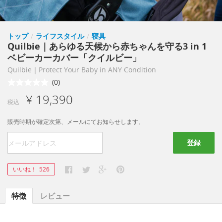
トップ
/
ライフスタイル
/
寝具
Quilbie｜あらゆる天候から赤ちゃんを守る3 in 1
ベビーカーカバー「クイルビー」
Quilbie｜Protect Your Baby in ANY Condition
(0)
¥ 19,390
税込
販売時期が確定次第、メールにてお知らせします。
登録
いいね！
526
特徴
レビュー