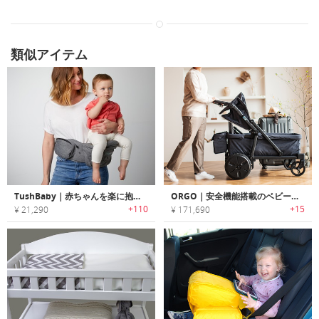
類似アイテム
TushBaby｜赤ちゃんを楽に抱っこできる育児用ウエストシートバッグ「トゥッシュベビー」
ORGO｜安全機能搭載のベビーカーとしても使える電動ワゴン「オーゴー」
+110
+15
¥ 21,290
¥ 171,690