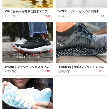
VIA｜お手入れ簡単な防水エコフレンドリーニットシューズ「ヴィア」
V-TEX｜ヴィーガンメイド防水ナノテクシューズ「ヴィーテック」
+638
+118
¥ 27,790
¥ 24,290
WAHU｜クッションをカスタマイズ可能なテックシューズ
Bisca360｜特殊3Dプリントミッドソールが快適なウォータープルーフカジュアルシューズ「ビスカ360」
+386
+851
¥ 70,490
販売終了