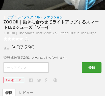
トップ
/
ライフスタイル
/
ファッション
ZOOOII｜動きに合わせてライトアップするスマー
トLEDシューズ「ゾーイ」
ZOOOII｜The Shoes That Make You Stand Out In The Night
(0)
¥ 37,290
税込
販売時期が確定次第、メールにてお知らせします。
登録
いいね！
11
特徴
レビュー