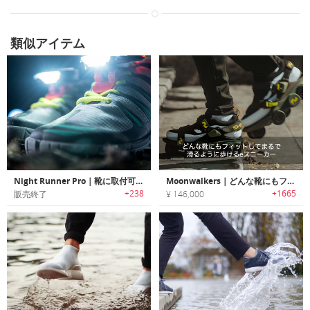
類似アイテム
Night Runner Pro｜靴に取付可能な夜間アウトドアスポーツ用シューズライト「ナイトランナー プロ」
Moonwalkers｜どんな靴にもフィットしてまるで滑るように歩けるeスニーカー「ムーンウォーカー」
+238
+1665
販売終了
¥ 146,000