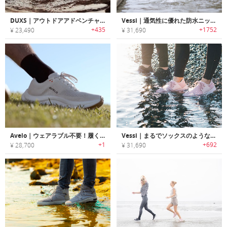
DUXS｜アウトドアアドベンチャーに最適なウォータープルーフトラベルシューズ「ダックス」
Vessi｜通気性に優れた防水ニットシューズ「ヴェシー」
+435
+1752
¥ 23,490
¥ 31,690
Avelo｜ウェアラブル不要！履くだけでトラッキングできるスマートランニングシューズ
Vessi｜まるでソックスのような履き心地の完全防水ニットシューズ「Vessi エブリデイ・Vessi エブリデイスリップオン」
+1
+692
¥ 28,700
¥ 31,690