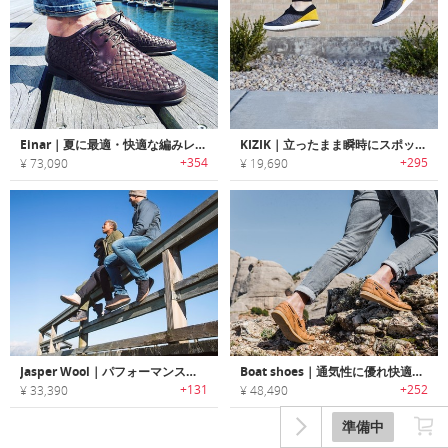
Einar｜夏に最適・快適な編みレザーシューズ「エイナー」
KIZIK｜立ったまま瞬時にスポッと履けるハンズフリーシューズ 「キジック」
+354
+295
¥ 73,090
¥ 19,690
Jasper Wool｜パフォーマンス性に優れた地球にやさしいエコシューズ「ジャスパーウール」
Boat shoes｜通気性に優れ快適・スタイリッシュな環境にやさしいデッキシューズ「ボートシューズ」
+131
+252
¥ 33,390
¥ 48,490
準備中