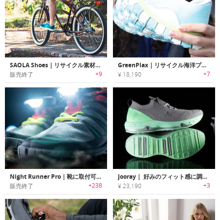
SAOLA Shoes｜リサイクル素材を使用した環境保護に役立つシューズ「サオラシューズ」
GreenPlax｜リサイクル海洋プラスチック製のエコスニーカー「グリーンプラックス」
+9
+7
販売終了
¥ 18,190
Night Runner Pro｜靴に取付可能な夜間アウトドアスポーツ用シューズライト「ナイトランナー プロ」
Jooray｜ 好みのフィット感に調整可能なスタイリッシュニットシューズ「ジューレイ」
+238
+3
販売終了
¥ 23,190