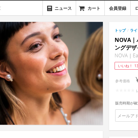
ニュース
カート
会員登録
トップ
/
ライ
NOVA
ングデザ
NOVA｜Ear
いいね！
1
参考価格
販売時期が確