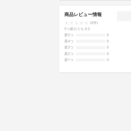
商品レビュー情報
(0件)
5つ星のうち 0.0
星5つ
0
星4つ
0
星3つ
0
星2つ
0
星1つ
0