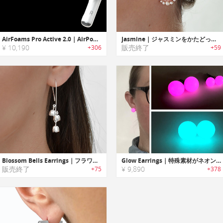
AirFoams Pro Active 2.0｜AirPods Proのフィット感と密閉性を向上させるイヤーチップ「エアフォーム2.0」
Jasmine｜ジャスミンをかたどったシルバーパールイヤリング
¥ 10,190
販売終了
+306
+59
Blossom Bells Earrings｜フラワーベルデザインイヤリング
Glow Earrings｜特殊素材がネオンのように暗闇で光るハンドメイドピアス
販売終了
¥ 9,890
+75
+378