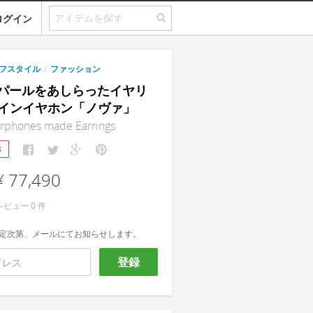
ログイン
フスタイル
/
ファッション
｜パールをあしらったイヤリ
インイヤホン「ノヴァ」
phones made Earrings
3
¥ 77,490
レビュー
0
件
定次第、メールにてお知らせします。
登録