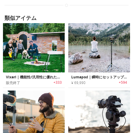
類似アイテム
Vixari｜機能性/汎用性に優れたポータブルトライポッド「ヴィクサリー」
Lumapod｜瞬時にセットアップ可能なポータブルトライポッド「ルマポッド」
+333
+594
販売終了
¥ 69,990