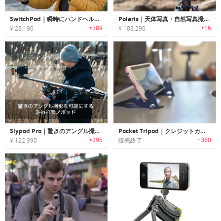
SwitchPod｜瞬時にハンドヘルド/トライポッドに変身する折りたたみ三脚「スイッチポッド」
Polaris｜天体写真・自然写真撮影に最適なスマート電動トライポッドヘッド「ポラリス」
+589
+16
¥ 28,190
¥ 108,290
Slypod Pro｜驚きのアングル撮影を可能にする3-in-1モノポッド「スライポッドPro」
Pocket Tripod｜クレジットカードサイズのスマホ用三脚「ポケットトライポッド」
+295
+360
¥ 122,390
販売終了