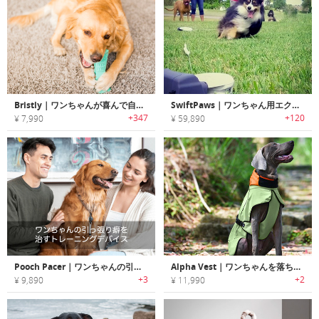
Bristly｜ワンちゃんが喜んで自分から歯磨きする犬用歯ブラシ「ブリストリー」
SwiftPaws｜ワンちゃん用エクササイズゲームトイ「スイフトパウ」
+347
+120
¥ 7,990
¥ 59,890
Pooch Pacer｜ワンちゃんの引っ張り癖を治すトレーニングデバイス「プーペーサー」
Alpha Vest｜ワンちゃんを落ち着かせる抗不安作用のあるオールシーズンドッグベスト「アルファベスト」
+3
+2
¥ 9,890
¥ 11,990