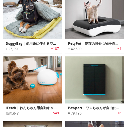
DoggyBag｜多用途に使えるワンちゃん用断熱プレミアム寝袋「ドギーバッグ」
PetyPot｜愛猫の排せつ物を自動で処理するスマートトイレシステム
+187
+1
¥ 25,290
¥ 42,500
iFetch｜わんちゃん用自動キャッチボールマシン
Pawport｜ワンちゃんが自由に出入りできるスマートペットドア「パウポート」
+549
+6
販売終了
¥ 79,190