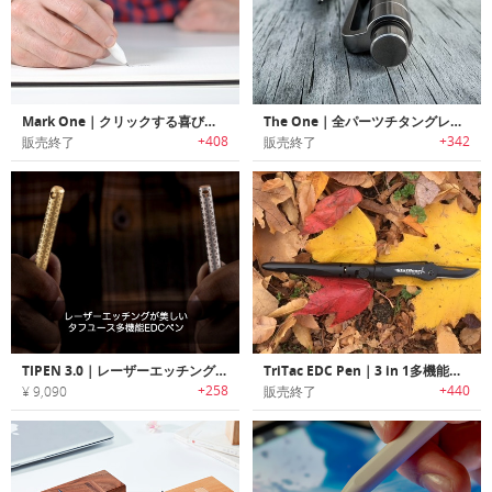
Mark One｜クリックする喜びが味わえるミニマルデザインオールメタルペン「マークワン」
The One｜全パーツチタングレード5のペン「ザ・ワン」
+408
+342
販売終了
販売終了
TIPEN 3.0｜レーザーエッチングが美しいタフユース多機能EDCペン「タイペン3.0」
TriTac EDC Pen｜3 in 1多機能ペン「トライタック」
+258
+440
¥ 9,090
販売終了