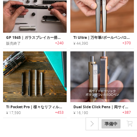
GP 1945｜ガラスブレイカー搭載EDCペン「GP 1945」
Ti Ultra｜万年筆/ボールペン/ローラーボールペンとして使える3-in-1チタニウムペン「Tiウルトラ」
+240
+370
販売終了
¥ 44,390
Ti Pocket Pro｜様々なリフィルを使用可能な汎用性に優れたEDCペン「Tiポケットプロ」
Dual Side Click Pens｜両サイドにクリックボタンがついたEDCペン
+453
+387
¥ 17,590
¥ 16,190
準備中