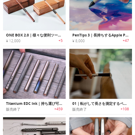
ONE BOX 2.0｜様々な便利ツールに組み替えれる木製筆箱
PenTips 3｜長持ちするApple Pencil用ペン先
+5
+47
¥ 12,000
¥ 8,000
Titanium EDC Ink｜持ち運び可能なチタン製キーホルダーペン「EDC インク」
01｜転がして長さを測定するペンデザインメジャー「ゼロワン」
+459
+108
販売終了
販売終了