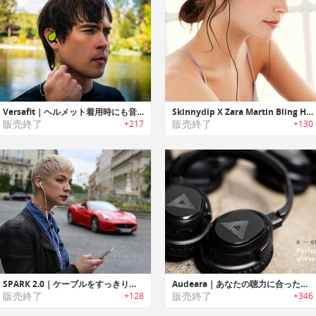
Versafit｜ヘルメット着用時にも音楽が楽しめる超薄型ワイヤレイヤホン「バーサフィット」
Skinnydip X Zara Martin Bling Headphones｜ゴージャスなビジューをあしらったエレガントヘッドホン
販売終了
販売終了
+217
+130
SPARK 2.0｜ケーブルをすっきり装着/収納するイヤホンアクセサリー「スパーク2.0」
Audeara｜あなたの聴力に合った最高品質・高忠実度オーディオヘッドホン「オーディアラ」
販売終了
販売終了
+128
+346