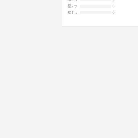
星2つ
0
星1つ
0