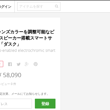
ログイン
｜レンズカラーを調整可能なビ
スピーカー搭載スマートサ
「ダスク」
enabled electrochromic smart
2
¥ 58,090
レビュー
0
件
定次第、メールにてお知らせします。
登録