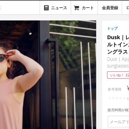
ニュース
カート
会員登録
トップ
Dusk
ルトイン
ングラス
Dusk｜App-
sunglasses
いいね！
2
参考価格
販売時期が確