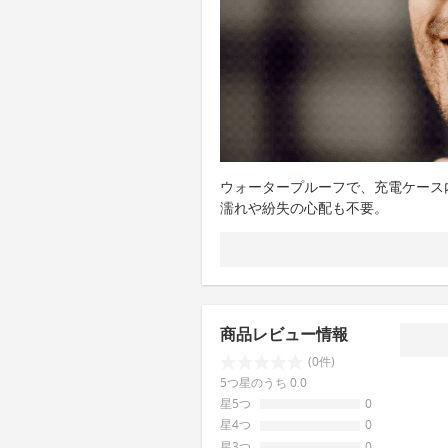
ウォータープルーフで、充電ケース内にA
濡れや紛失の心配も不要。
商品レビュー情報
(0件)
5つ星のうち 0.0
星5つ
0
星4つ
0
星3つ
0