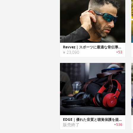
Revvez｜スポーツに最適な骨伝導オーディオサングラス「レッブズ」
¥ 23,090
+53
EDGE｜優れた音質と聴覚保護を提供するAI搭載スマートヘッドホン「エッジ」
販売終了
+536