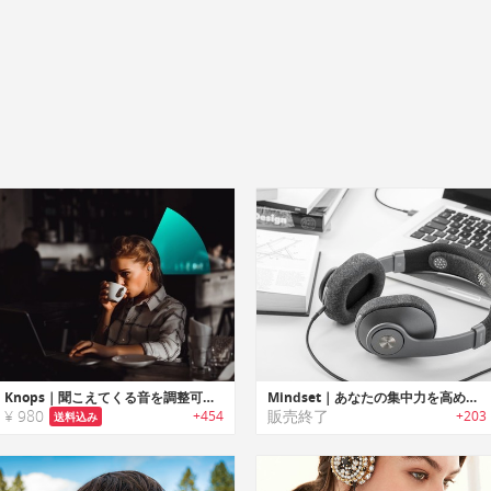
Knops｜聞こえてくる音を調整可能なボタン型ボリュームコントロール「ノップス」
Mindset｜あなたの集中力を高めるEGGスマートヘッドホン「マインドセット」
¥ 980
販売終了
+454
+203
送料込み