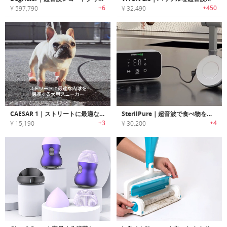
+6
+450
¥ 597,790
¥ 32,490
CAESAR 1｜ストリートに最適な肉球を保護する犬用スニーカー「シーザー1」
SterilPure｜超音波で食べ物を洗浄し、食洗機としても使えるポータブルガジェット
+3
+4
¥ 15,190
¥ 30,200