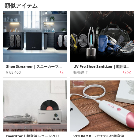
類似アイテム
Shoe Streamer｜スニーカーマニアのための、自宅で使える本格シューズクリーナー
UV Pro Shoe Sanitizer｜靴用UV消毒サニタイザー「ユーブイプロシューサニタイザー」
+2
+262
¥ 68,400
販売終了
Degritter｜超音波レコードクリーニングデバイス「デグリッター」
ViTUN 2.0｜パワフルな超音波でシミを落とせるクリーニングペン「ビタン」