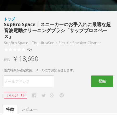
トップ
SupBro Space｜スニーカーのお手入れに最適な超
音波電動クリーニングブラシ「サップブロスペー
ス」
SupBro Space｜The UltraSonic Electric Sneaker Cleaner
(0)
¥ 18,690
税込
販売時期が確定次第、メールにてお知らせします。
登録
いいね！
13
特徴
レビュー