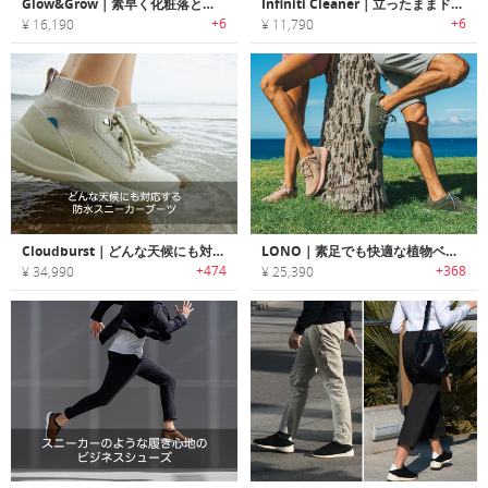
Glow&Grow｜素早く化粧落とし・洗顔・スキンケアができる3-in-1音波メイクアップリムーバルシステム「グロー＆グロウ」
Infiniti Cleaner｜立ったままドライ/ウェット拭き掃除ができるクリーニングモップ「インフィニティクリーナー」
+6
+6
¥ 16,190
¥ 11,790
Cloudburst｜どんな天候にも対応する防水スニーカーブーツ「クラウドバースト」
LONO｜素足でも快適な植物ベースエコスニーカー「ロノ」
+474
+368
¥ 34,990
¥ 25,390