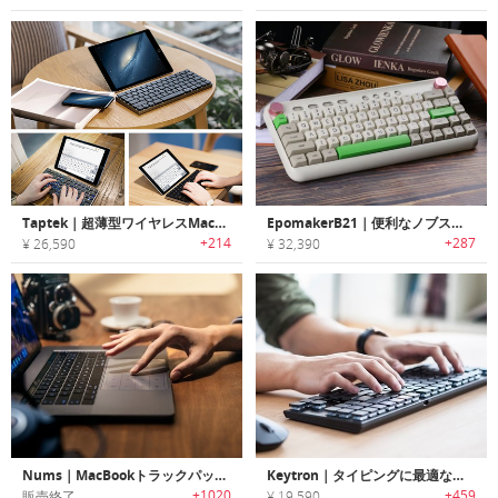
Taptek｜超薄型ワイヤレスMacレイアウトメカニカルキーボード「タプテック」
EpomakerB21｜便利なノブスイッチコントロール搭載の65％レイアウトメカニカルワイヤレスキーボード「エポメーカーB21」
+214
+287
¥ 26,590
¥ 32,390
Nums｜MacBookトラックパッドをナンバーキーボードに変身させる厚さ1mmの超薄型ガラスフィルム「ナム」
Keytron｜タイピングに最適なウルトラスリムなワイヤレスメカニカルキーボード「キートロン」
+1020
+459
販売終了
¥ 19,590