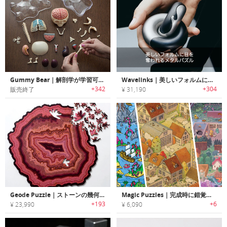
Gummy Bear｜解剖学が学習可能なクマ型パズル「グミーベアー」
Wavelinks｜美しいフォルムに目を奪われるメタルパズル「ウェーブリンクス」
+342
+304
販売終了
¥ 31,190
Geode Puzzle｜ストーンの幾何学パターンをパズルにした世界に１つだけのジグソーパズル
Magic Puzzles｜完成時に錯覚を利用したサプライズな仕掛けがあるジグソーパズル「マジックパズル」
+193
+6
¥ 23,990
¥ 6,090