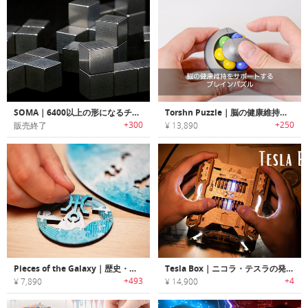
SOMA｜6400以上の形になるチタン製パズルキューブ「ソーマ」
Torshn Puzzle｜脳の健康維持をサポートするブレインパズル「トーシュンパズル」
+300
+250
販売終了
¥ 13,890
Pieces of the Galaxy｜歴史・神話・天文学がテーマの惑星パズル「ピーシーズオブギャラクシー」
Tesla Box｜ニコラ・テスラの発明をモチーフにしたパズル
+493
+4
¥ 7,890
¥ 14,900