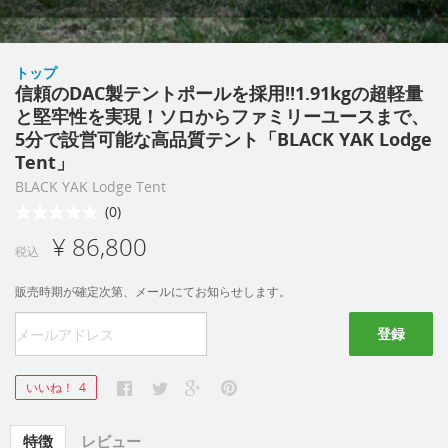
トップ
信頼のDAC製テントポールを採用!!1.91kgの超軽量
と堅牢性を実現！ソロからファミリーユースまで、
5分で設営可能な高品質テント「BLACK YAK Lodge
Tent」
BLACK YAK Lodge Tent
(0)
¥ 86,800
税込
販売時期が確定次第、メールにてお知らせします。
登録
いいね！
4
特徴
レビュー