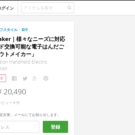
ログイン
フスタイル
/
DIY
Maker｜様々なニーズに対応
ド交換可能な電子はんだご
ウトメイカー」
tion Handheld Electric
Iron
10
¥ 20,490
レビュー
0
件
定次第、メールにてお知らせします。
登録