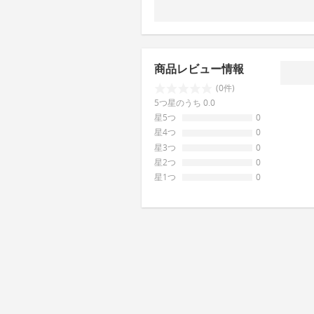
商品レビュー情報
(0件)
5つ星のうち 0.0
星5つ
0
星4つ
0
星3つ
0
星2つ
0
星1つ
0