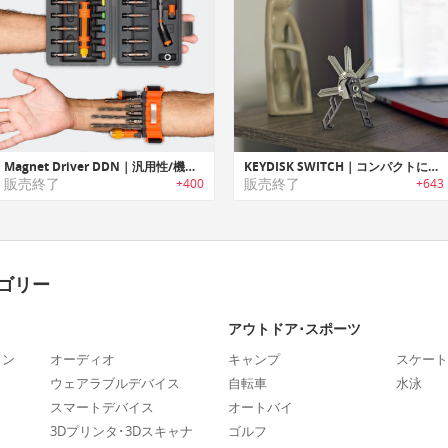
Magnet Driver DDN｜汎用性/機能性に優れたコンパクトなDIYツールセット「マグネットドライバーDDN」
KEYDISK SWITCH｜コンパクトに鍵を持ち運べるキーオーガナイザー「キーディスクスイッチ」
販売終了
販売終了
+400
+643
ゴリー
アウトドア･スポーツ
ォン
オーディオ
キャンプ
スケート
ウェアラブルデバイス
自転車
水泳
スマートデバイス
オートバイ
3Dプリンタ･3Dスキャナ
ゴルフ