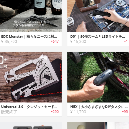
EDC Monster｜様々なニーズに対応するチタン製多機能プライバー
D01｜50倍ズームとLEDライトを搭載した世界初Wi-Fi対応ビジュアルはんだごて
¥ 35,790
¥ 15,300
+647
+1
Universal 3.0｜クレジットカードサイズEDCマルチツール「ユニバーサル3.0」
NEX｜大小さまざまなDIYタスクに対応するスマートコントロール電動ドライバー「ネックスL1」
販売終了
¥ 11,790
+290
+95