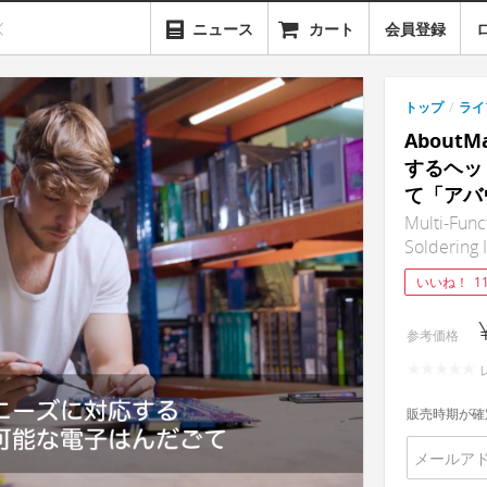
ニュース
カート
会員登録
トップ
/
ライ
About
するヘッ
て「アバ
Multi-Func
Soldering 
いいね！
1
参考価格
販売時期が確