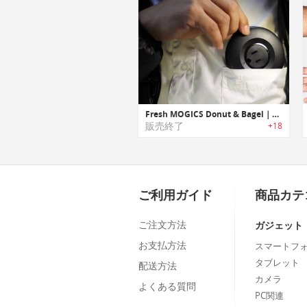
Fresh MOGICS Donut & Bagel｜機能進化したドーナツ型ケーブルタップ「フレッシュドーナツ&フレッシュベーグル」」
販売終了
+18
ご利用ガイド
商品カテ
ご注文方法
ガジェット
お支払方法
スマートフ
タブレット
配送方法
カメラ
よくある質問
PC関連