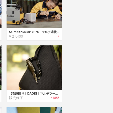
SSimder SD5010Pro｜マルチ溶接機、ホットステープラーとはんだこてが融合したデバイス
¥ 27,400
+2
【在庫限り】DAOKI｜マルチツール搭載7イン1サバイバルカラビナ
販売終了
+1855