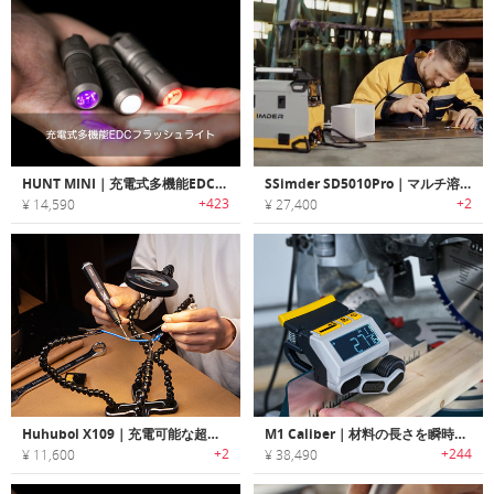
HUNT MINI｜充電式多機能EDCフラッシュライト
SSimder SD5010Pro｜マルチ溶接機、ホットステープラーとはんだこてが融合したデバイス
+423
+2
¥ 14,590
¥ 27,400
Huhubol X109｜充電可能な超軽量ワイヤレスはんだごて
M1 Caliber｜材料の長さを瞬時に測れるDIYメジャー「M1キャリバー」
+2
+244
¥ 11,600
¥ 38,490