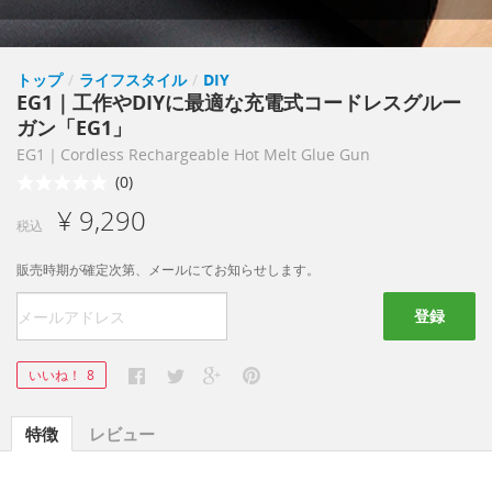
トップ
/
ライフスタイル
/
DIY
EG1｜工作やDIYに最適な充電式コードレスグルー
ガン「EG1」
EG1｜Cordless Rechargeable Hot Melt Glue Gun
(0)
¥ 9,290
税込
販売時期が確定次第、メールにてお知らせします。
登録
いいね！
8
特徴
レビュー