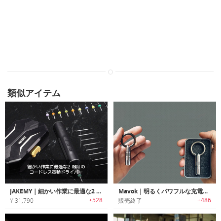
類似アイテム
JAKEMY｜細かい作業に最適な2 IN 1のコードレス電動ドライバー「ジェークミー」
Mavok｜明るくパワフルな充電式モンスターEDCフラッシュライト「マボック」
+528
+486
¥ 31,790
販売終了