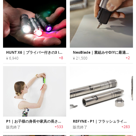
HUNT X6｜プライバー付きの3 in 1 LED懐中電灯
NeoBlade｜素組みやDIYに最適な超音波カッター
+8
+2
¥ 6,940
¥ 21,500
P1｜お子様の身長や家具の長さを瞬時に計測可能なレーザー式スマートメジャー「ピーワン」
REFYNE - P1｜フラッシュライト付きモジュール式チタンペン「リファインピーワン」
+533
+283
販売終了
販売終了