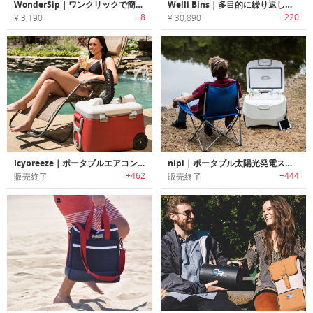
WonderSip｜ワンクリックで簡単クリーニングできるエコストロー「ワンダーシップ」
Welli Bins｜多目的に繰り返し使える植物ベースのサステナブルコンテナ「ウェルビンズ」
+8
+220
¥ 3,190
¥ 30,890
Icybreeze｜ポータブルエアコンクーラー
nipi｜ポータブル太陽光発電スマートクーラー「ニピ」
+462
+444
販売終了
販売終了