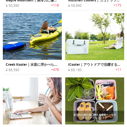
Maple Mountain｜保冷力に優れた軽量ソフトクーラー「メープルマウンテン」
Nutshell Coolers｜ココナッツから作られたサステナブルクーラーボックス「ナットシェルクーラー」
+118
+175
¥ 50,890
¥ 59,890
Creek Kooler｜水面に浮かべられる大容量断熱クーラー
iCooler｜アウトドアで活躍するポータブル3 in 1 フリーザー「アイクーラー」
+478
+11
¥ 66,590
¥ 69,190