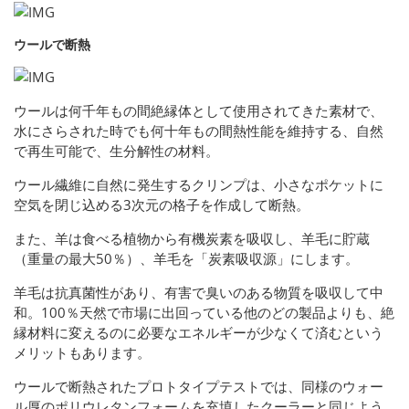
ウールで断熱
ウールは何千年もの間絶縁体として使用されてきた素材で、
水にさらされた時でも何十年もの間熱性能を維持する、自然
で再生可能で、生分解性の材料。
ウール繊維に自然に発生するクリンプは、小さなポケットに
空気を閉じ込める3次元の格子を作成して断熱。
また、羊は食べる植物から有機炭素を吸収し、羊毛に貯蔵
（重量の最大50％）、羊毛を「炭素吸収源」にします。
羊毛は抗真菌性があり、有害で臭いのある物質を吸収して中
和。100％天然で市場に出回っている他のどの製品よりも、絶
縁材料に変えるのに必要なエネルギーが少なくて済むという
メリットもあります。
ウールで断熱されたプロトタイプテストでは、同様のウォー
ル厚のポリウレタンフォームを充填したクーラーと同じよう