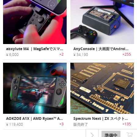
abxylute M4 ｜MagSafeでスマホに瞬時装着して本格操作ができるゲームコントローラー
AnyConsole｜大画面でAndroidモバイルゲームが楽しめるビデオゲームコンソール「エニーコンソール」
+2
+255
¥ 6,000
¥ 34,190
AOKZOE A1X｜AMD Ryzen™ AI 9 HX 370搭載のハイパフォーマンスゲーミングデバイス
Spectrum Next｜ZX スペクトラム互換で新しいレベルのハードウェアを体験を可能にするゲームコンソール「スペクトラムネクスト」
+3
+135
¥ 119,400
販売終了
準備中