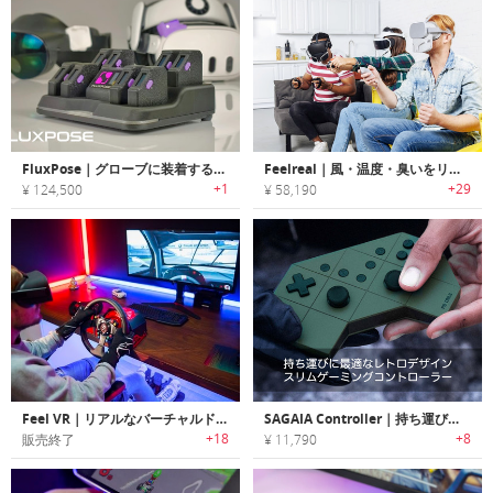
FluxPose｜グローブに装着するだけでVR没入度が上がる高精度トラッキングシステム
Feelreal｜風・温度・臭いをリアルに体感可能なマルチセンサーVRマスク「フィールリアル」
+1
+29
¥ 124,500
¥ 58,190
Feel VR｜リアルなバーチャルドライブ体験が可能なVRハンドル/ペダル「フィールVR」
SAGAIA Controller｜持ち運びに最適なレトロデザインスリムゲーミングコントローラー「サガイア」
+18
+8
販売終了
¥ 11,790