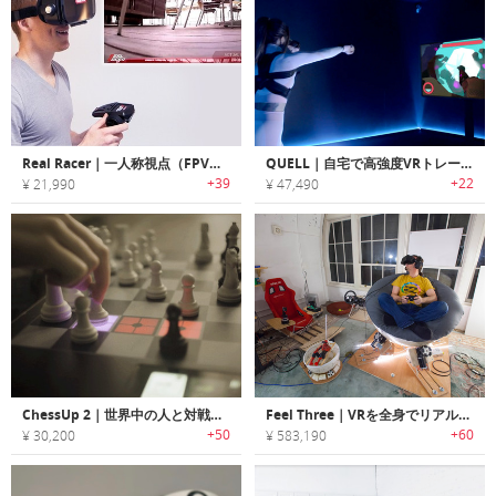
Real Racer｜一人称視点（FPV）のドライビング経験ができるRCカー「リアルレーサー」
QUELL｜自宅で高強度VRトレーニングが楽しめるモーショントラッキングフィットネス「クアル」
+39
+22
¥ 21,990
¥ 47,490
ChessUp 2｜世界中の人と対戦できるスマートチェスボード
Feel Three｜VRを全身でリアルに体感できるVRモーションシュミレーター「フィールスリー」
+50
+60
¥ 30,200
¥ 583,190