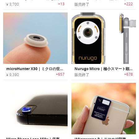
+13
+222
¥ 3,700
販売終了
microHunter X30｜ミクロの世界を簡単に撮影・観察できるスマホ用マイクロスコープレンズキット「アイマイクロC」
Nurugo Micro｜極小スマート顕微鏡「ヌルゴマイクロ」
+657
+678
¥ 9,390
販売終了