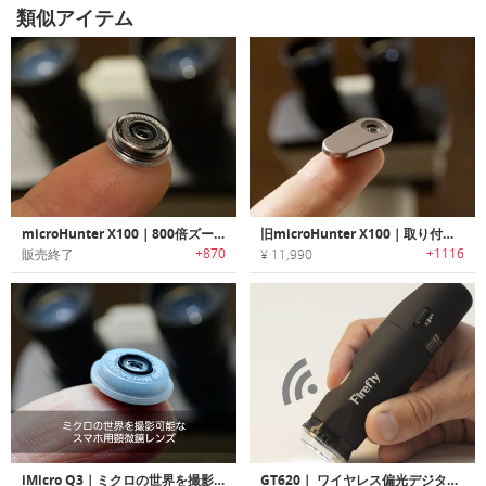
類似アイテム
microHunter X100｜800倍ズームでミクロの世界を撮影可能なスマホ用顕微鏡レンズ
旧microHunter X100｜取り付けるだけで顕微鏡写真が撮影可能な800倍率のスマホ用顕微鏡レンズ「アイマイクロ」
+870
+1116
販売終了
¥ 11,990
iMicro Q3｜ミクロの世界を撮影可能なスマホ用顕微鏡レンズ
GT620｜ ワイヤレス偏光デジタル顕微鏡