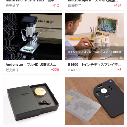
Micro Phone Lens 150x｜倍率150倍のスマホ・タブレット用顕微鏡
iMicroscope R｜スマホで顕微鏡を使用可能なマイクロスコープレンズシステム「アイマイクロスコープR」
+412
+484
販売終了
販売終了
Andonstar｜フルHD USB拡大マイクロスコープ
B1600｜9インチディスプレイ搭載のスマート顕微鏡
+220
+8
販売終了
¥ 40,800