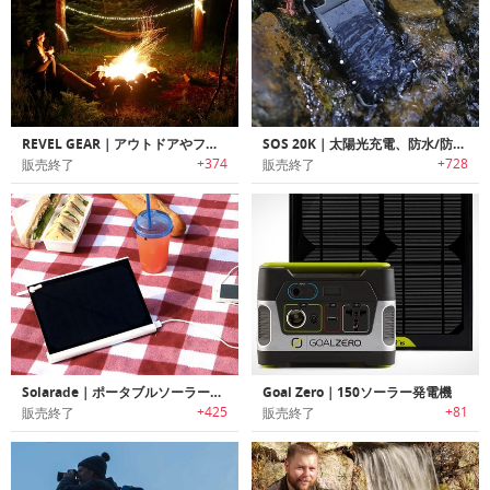
REVEL GEAR｜アウトドアやフェスに最適なポータブルLEDロープライト「レベルギア」
SOS 20K｜太陽光充電、防水/防塵、SOSシグナル機能を備えた頑丈な大容量ポータブルバッテリー
+374
+728
販売終了
販売終了
Solarade｜ポータブルソーラー充電器
Goal Zero｜150ソーラー発電機
+425
+81
販売終了
販売終了