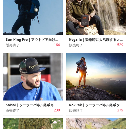
Sun King Pro｜アウトドア向けソーラー充電式ライト「サンキング・プロ」
Kogalla｜緊急時に大活躍する大容量ポータブル太陽光発電パワーバンク「コガーラ」
+164
+529
販売終了
販売終了
Solsol｜ソーラーパネル搭載キャップ「ソルソル」
RokPak｜ソーラーパネル搭載タフバッテリーケース「ロックパック」
+230
+379
販売終了
販売終了