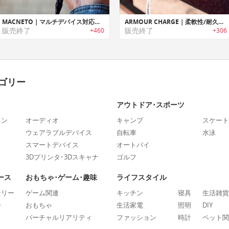
MACNETO｜マルチデバイス対応高速チャージ/データ転送マグネットケーブル「マックニート」
ARMOUR CHARGE｜柔軟性/耐久性に優れたiPhone用ステンレススチール充電ケーブル「アーマーチャージ」
販売終了
販売終了
+460
+306
ゴリー
アウトドア･スポーツ
ォン
オーディオ
キャンプ
スケート
ウェアラブルデバイス
自転車
水泳
スマートデバイス
オートバイ
3Dプリンタ･3Dスキャナ
ゴルフ
ース
おもちゃ･ゲーム･趣味
ライフスタイル
ナリー
ゲーム関連
キッチン
寝具
生活雑貨
ー
おもちゃ
生活家電
照明
DIY
バーチャルリアリティ
ファッション
時計
ペット関