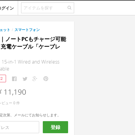
ログイン
ェット
/
スマートフォン
SS｜ノートPCもチャージ可能
n-1充電ケーブル「ケーブレ
5-in-1 Wired and Wireless
Cable
22
¥ 11,190
レビュー
0
件
定次第、メールにてお知らせします。
登録