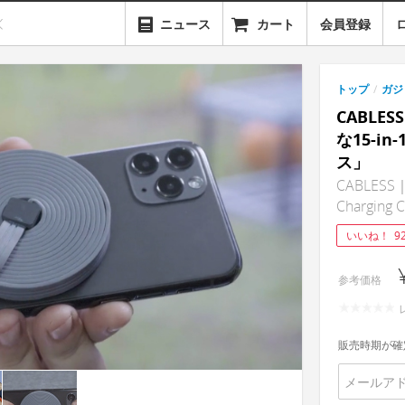
ニュース
カート
会員登録
トップ
/
ガジ
CABLE
な15-i
ス」
CABLESS｜1
Charging 
いいね！
9
参考価格
販売時期が確