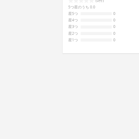
(0件)
5つ星のうち 0.0
星5つ
0
星4つ
0
星3つ
0
星2つ
0
星1つ
0