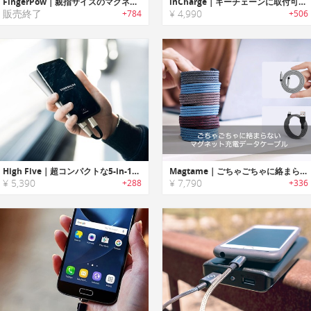
FingerPow｜親指サイズのマグネットチャージングシステム「フィンガーポウ」
inCharge｜キーチェーンに取付可能なオールインワン充電ケーブル「インチャージ」
販売終了
¥ 4,990
+784
+506
High Five｜超コンパクトな5-in-1チャージングケーブル「ハイファイブ」
Magtame｜ごちゃごちゃに絡まらないマグネット充電データケーブル
¥ 5,390
¥ 7,790
+288
+336