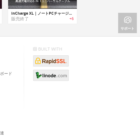
inCharge XL｜ノートPCチャージ可能な高速充電対応6 IN 1ユニバーサルケーブル「インチャージXL」
販売終了
+6
サポート
BUILT WITH
ボード
連