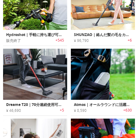
Hydroshot｜手軽に持ち運び可能なポータブルジェットクリーナー
SHUNZAO｜絡んだ髪の毛をカットする機能搭載のコードレス掃除機「シュンザオ」
+545
+6
販売終了
¥ 96,790
Dreame T20｜70分連続使用可能なスティック型パワフルコードレス掃除機「ドリームT20」
Atmos｜オールラウンドに活躍するポータブルエアポンプ「アトモス」
+5
+630
¥ 46,690
¥ 8,590