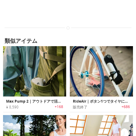
類似アイテム
Max Pump 2｜アウトドアで活躍するコンパクトポータブルポンプ「マックスポンプ２」
RideAir｜ボタン1つでタイヤに空気を入れられるエアポンプ「ライドエア」
+168
+686
¥ 8,590
販売終了