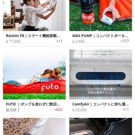
Roidmi F8｜スマート機能搭載パワフルコードレス掃除機「ロイミF8」
MAX PUMP｜コンパクトポータブルポンプ「マックスポンプ」
+11
+777
¥ 77,890
¥ 2,980
FUTO ｜ポンプを使わずに数回のスイングで空気注入可能なポータブルエアーマットレス「フュートー」
ComfyAir｜コンパクトに持ち運び可能な窓用エアコン
+642
+11
販売終了
¥ 28,000