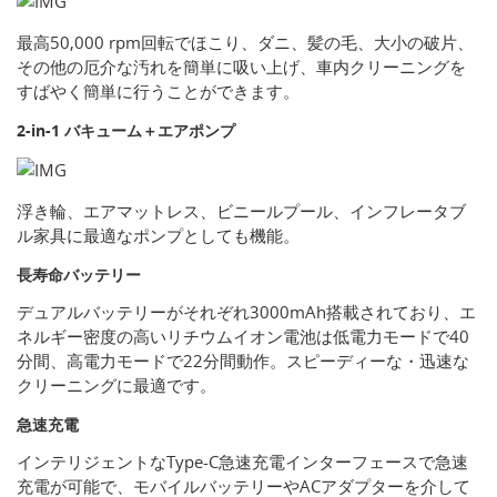
最高50,000 rpm回転でほこり、ダニ、髪の毛、大小の破片、
その他の厄介な汚れを簡単に吸い上げ、車内クリーニングを
すばやく簡単に行うことができます。
2-in-1 バキューム＋エアポンプ
浮き輪、エアマットレス、ビニールプール、インフレータブ
ル家具に最適なポンプとしても機能。
長寿命バッテリー
デュアルバッテリーがそれぞれ3000mAh搭載されており、エ
ネルギー密度の高いリチウムイオン電池は低電力モードで40
分間、高電力モードで22分間動作。スピーディーな・迅速な
クリーニングに最適です。
急速充電
インテリジェントなType-C急速充電インターフェースで急速
充電が可能で、モバイルバッテリーやACアダプターを介して