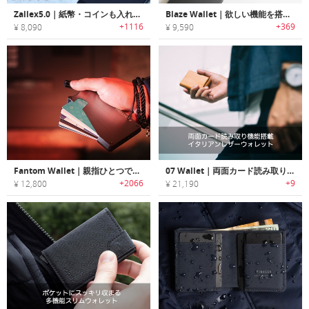
Zallex5.0｜紙幣・コインも入れられるRFIDミニマルスリムウォレット「ザレックス5.0」
Blaze Wallet｜欲しい機能を搭載したミニマルデザインウォレット「ブレイズウォレット」
+1116
+369
¥ 8,090
¥ 9,590
Fantom Wallet｜親指ひとつでクイックアクセス可能なスリムウォレット「ファントムウォレット」
07 Wallet｜両面カード読み取り機能搭載イタリアンレザーウォレット「07ウォレット」
+2066
+9
¥ 12,800
¥ 21,190