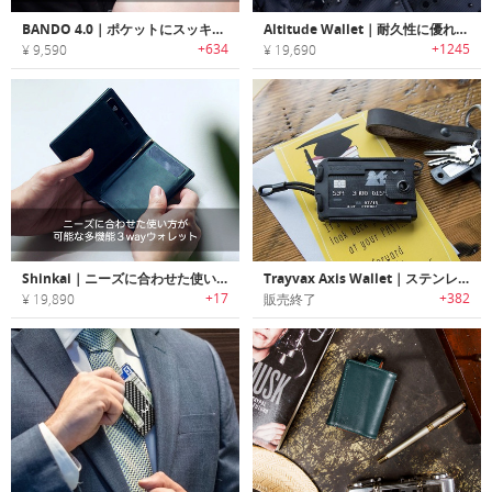
BANDO 4.0｜ポケットにスッキリ収まる多機能スリムウォレット
Altitude Wallet｜耐久性に優れた二つ折りウォレット「アルティチュード」
+634
+1245
¥ 9,590
¥ 19,690
Shinkai｜ニーズに合わせた使い方が可能な多機能３wayウォレット「シンカイ」
Trayvax Axis Wallet｜ステンレススチールフレーム・RFIDプロテクションを搭載したアウトドアウォレット「トレイヴァックスアクシス」
+17
+382
¥ 19,890
販売終了