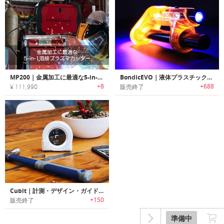
MP200｜金属加工に最適な5-in-1溶接プラズマカッター
BondicEVO｜液体プラスチック溶接剤「ボンディックエボ」
+8
+688
¥ 111,990
販売終了
Cubit｜計測・デザイン・ガイドが可能なスマートDIYツール。「キュービット」
+150
販売終了
準備中