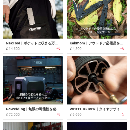
NexTool｜ポケットに収まる万能さ。4-in-1チタン製マルチツール
Kakmom｜アウトドア必需品を搭載した12in1マルチツール
+6
+6
¥ 14,600
¥ 4,800
GoWelding｜無限の可能性を秘めた5in1ウェルダー＆カッター「ゴーウェルディング」
WHEEL DRIVER｜タイヤデザインの手のひらサイズラチェットEDCツール「ホイールドライバー」
+8
+5
¥ 72,000
¥ 9,690