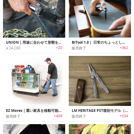
UNION｜用途に合わせて形態を変更可能なスマートマルチツール「ユニオン」
BiTool 1.0｜ 日常のちょっとした場面で大活躍するマルチ工具「バイツール」
+20
+362
¥ 24,290
販売終了
EZ Moves｜重い家具を移動可能にするスライド移動システム「イージームーブ」
LM HERITAGE PST復刻モデル（ポケット・サバイバル・ツール）
+409
+534
販売終了
販売終了