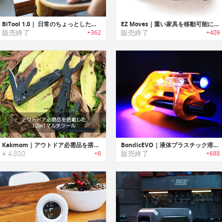
BiTool 1.0｜ 日常のちょっとした場面で大活躍するマルチ工具「バイツール」
EZ Moves｜重い家具を移動可能にするスライド移動システム「イージームーブ」
販売終了
販売終了
+362
+409
Kakmom｜アウトドア必需品を搭載した12in1マルチツール
BondicEVO｜液体プラスチック溶接剤「ボンディックエボ」
¥ 4,800
販売終了
+6
+688