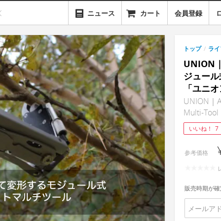
ニュース
カート
会員登録
トップ
/
ライ
UNIO
ジュール
「ユニオ
UNION｜A S
Multi-Tool
いいね！
7
参考価格
販売時期が確