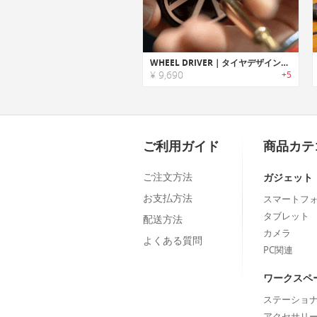
WHEEL DRIVER｜タイヤデザインの手のひらサイズラチェットEDCツール「ホイールドライバー」
¥ 9,690
+5
ご利用ガイド
商品カテ
ご注文方法
ガジェット
お支払方法
スマートフ
タブレット
配送方法
カメラ
よくある質問
PC関連
ワークスペ
ステーショ
アクセサリ