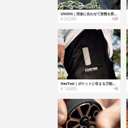
UNION｜用途に合わせて形態を変更可能なスマートマルチツール「ユニオン」
¥ 24,290
+20
NexTool｜ポケットに収まる万能さ。4-in-1チタン製マルチツール
¥ 14,600
+6