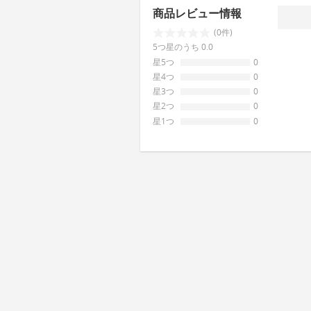
商品レビュー情報
(0件)
5つ星のうち 0.0
星5つ
0
星4つ
0
星3つ
0
星2つ
0
星1つ
0