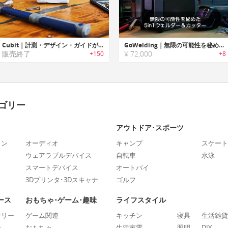
Cubit｜計測・デザイン・ガイドが可能なスマートDIYツール。「キュービット」
GoWelding｜無限の可能性を秘めた5in1ウェルダー＆カッター「ゴーウェルディング」
販売終了
¥ 72,000
+150
+8
ゴリー
アウトドア･スポーツ
ォン
オーディオ
キャンプ
スケート
ウェアラブルデバイス
自転車
水泳
スマートデバイス
オートバイ
3Dプリンタ･3Dスキャナ
ゴルフ
ース
おもちゃ･ゲーム･趣味
ライフスタイル
ナリー
ゲーム関連
キッチン
寝具
生活雑貨
ー
おもちゃ
生活家電
照明
DIY