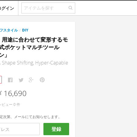
ログイン
フスタイル
/
DIY
N｜用途に合わせて変形するモ
式ポケットマルチツール
ン」
hape Shifting, Hyper-Capable
¥ 16,690
レビュー
0
件
定次第、メールにてお知らせします。
登録