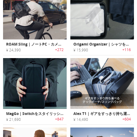
ROAM Sling｜ノートPC・カメラギアを持ち運べるスリングバッグ「ロームスリング」
Origami Organizer｜シャツを畳んでシワなく持ち運べる衣類バッグ「オリガミオーガナイザー」
+272
+116
¥ 24,390
¥ 15,990
MagGo｜Switchをスタイリッシュに持ち運べるクロスボディーバッグ「マグゴー」
Alex T1｜ギアをすっきり持ち運べるテックポーチ/スリングバッグ
+847
+604
¥ 21,690
¥ 14,490