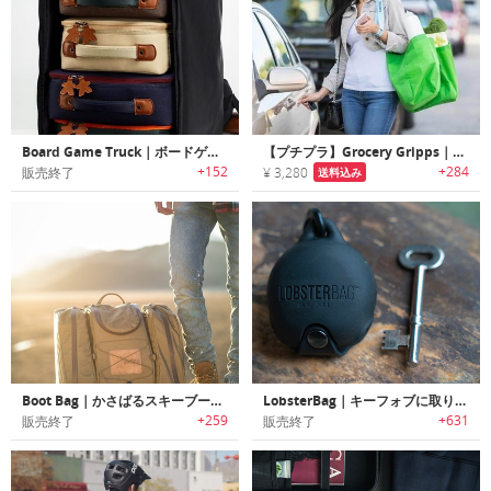
Board Game Truck｜ボードゲーム愛好家に最適なボードゲーム用キャリーシステム「ボードゲームトラック」
【プチプラ】Grocery Gripps｜ショッピングバッグを一度に沢山持ち運べるバッグキャリアー
+152
+284
販売終了
¥ 3,280
送料込み
Boot Bag｜かさばるスキーブーツを楽に持ち運べるギアバッグ「ブートバッグ」
LobsterBag｜キーフォブに取り付けて持ち運べる丈夫で機能的なエコバッグ「ロブスターバッグ」
+259
+631
販売終了
販売終了