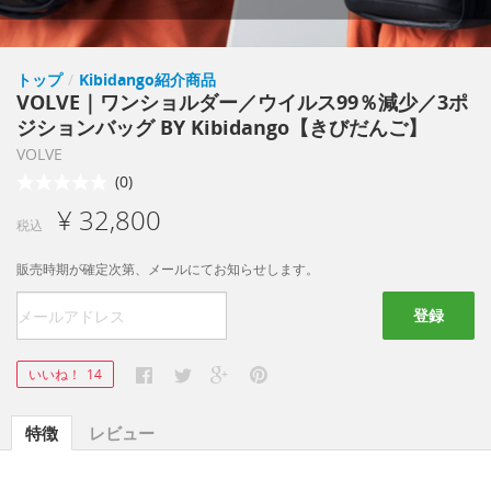
トップ
/
Kibidango紹介商品
VOLVE｜ワンショルダー／ウイルス99％減少／3ポ
ジションバッグ BY Kibidango【きびだんご】
VOLVE
(0)
¥ 32,800
税込
販売時期が確定次第、メールにてお知らせします。
登録
いいね！
14
特徴
レビュー