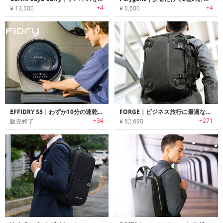
+4
+4
¥ 13,800
¥ 8,600
EFFIDRY S3｜わずか10分の速乾、忙しい毎日を効率的で快適に！小型乾燥機
FORGE｜ビジネス旅行に最適なキャリーオンサイズ3ウェイトラベルバッグ「フォージ」
+34
+271
販売終了
¥ 62,690