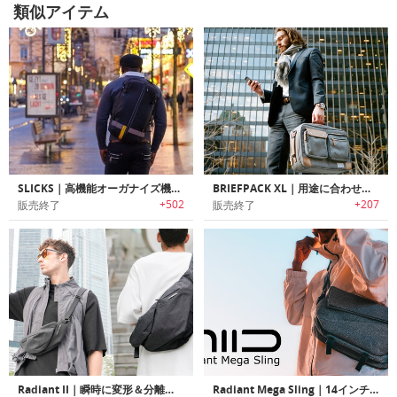
類似アイテム
SLICKS｜高機能オーガナイズ機能搭載3WAYトラベルバックパック「スリックス」
BRIEFPACK XL｜用途に合わせてバッグパック/ラゲッジスタイルに変換可能なブリーフケース「ブリーフパックXL」
+502
+207
販売終了
販売終了
Radiant II｜瞬時に変形＆分離・拡張可能！究極進化を遂げたスリングバッグ
Radiant Mega Sling｜14インチのノートPCが収納可能！仕事と普段使いできるスリングバッグ