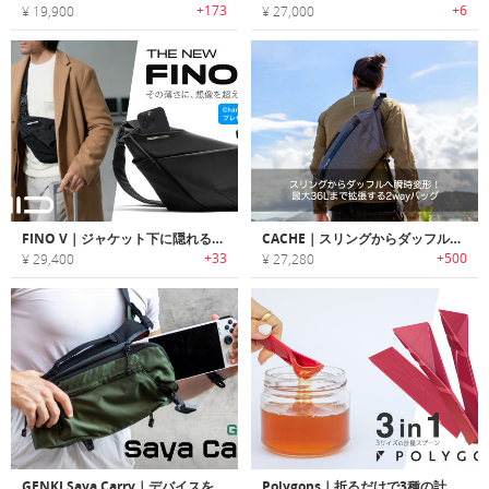
+173
+6
¥ 19,900
¥ 27,000
FINO V｜ジャケット下に隠れる薄さ＆想像を超える収納力！多機能スリング
CACHE｜スリングからダッフルへ瞬時変形！最大36Lまで拡張する2wayバッグ「キャッシュ」
+33
+500
¥ 29,400
¥ 27,280
GENKI Saya Carry｜デバイスを完璧に持ち運ぶスリングバッグ
Polygons｜折るだけで3種の計量可能！折り紙のようなフラット計量スプーン