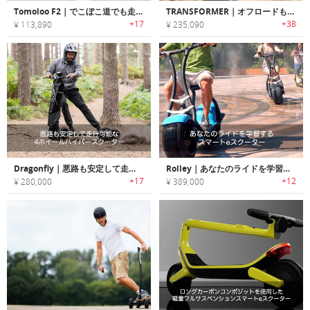
Tomoloo F2｜でこぼこ道でも走行可能なスタイリッシュeスクーター「F2」
TRANSFORMER｜オフロードも走行可能な960Wモーターバイクデザインeスクーター「トランスフォーマー」
+17
+38
¥ 113,890
¥ 235,090
Dragonfly｜悪路も安定して走行可能な4ホイールハイパースクーター「ドラゴンフライ」
Rolley｜あなたのライドを学習するスマートeスクーター「ローリー」
+17
+12
¥ 280,000
¥ 389,000