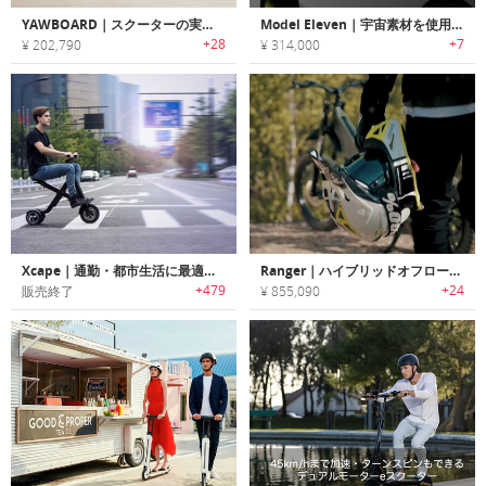
YAWBOARD｜スクーターの実用性とスケボーの乗り心地を組み合わせたハイブリッドeボード「ヨーボード」
Model Eleven｜宇宙素材を使用した軽量フルサスペンションスマートeスクーター「モデルイレブン」
+28
+7
¥ 202,790
¥ 314,000
Xcape｜通勤・都市生活に最適な折りたたみ式電動スクーター「エックスケープ」
Ranger｜ハイブリッドオフロードバイク・eスクーター「レンジャー」
+479
+24
販売終了
¥ 855,090