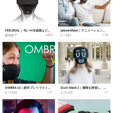
FEELREAL｜ 匂いや冷温風などが体感出来るVRマスク「フィールリアル」
JabberMask｜アニメーション表示で感情を伝えられるフェイスマスク「ジャバーマスク」
+473
+10
販売終了
¥ 7,890
OMBRA v2｜絶叫プレイでストレス解消！マイク付きゲーミング防音マスク
Qudi Mask 2｜感情を誇張し、あなたの言葉や動きに反応するスマートマスク
+11
+1
¥ 18,900
¥ 20,200