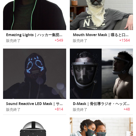
Emazing Lights｜ハッカー集団をモデルにした光るハロウィーンマスク
Mouth Mover Mask｜喋ると口元が動くブサカワアニマルマスク「マウスムーバーマスク」
+549
+1564
販売終了
販売終了
Sound Reactive LED Mask｜サウンドに反応して光るアートLEDマスク
D-Mask｜骨伝導ラジオ・ヘッズアップディスプレイ搭載スマートダイビングマスク「Dマスク」
+814
+48
販売終了
販売終了