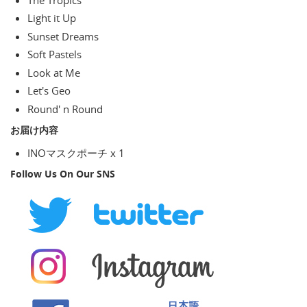
Light it Up
Sunset Dreams
Soft Pastels
Look at Me
Let's Geo
Round' n Round
お届け内容
INOマスクポーチ x 1
Follow Us On Our SNS