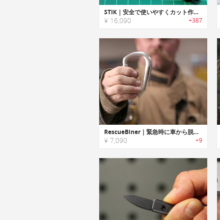
STIK｜安全で使いやすくカット作業に最適な精密ナイフ「スティック」
¥ 16,090
+387
RescueBiner｜緊急時に車から脱出可能なシートベルトカッター・ウィンドウブレイカー搭載マルチユースカラビナ「レスキュービナ」
¥ 7,090
+9