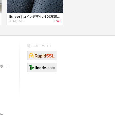
Eclipse｜コインデザインEDC変形ナイフ「イクリプス」
¥ 14,290
+740
BUILT WITH
ボード
連