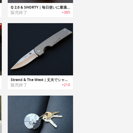
Q 2.0 & SHORTY｜毎日使いに最適なチタン製キーオーガナイザー&ナイフ「Q 2.0 & SHORTY」
販売終了
+385
Strand & The West｜丈夫でシャープな切れ味のチタニウムEDCポケットナイフ
販売終了
+210