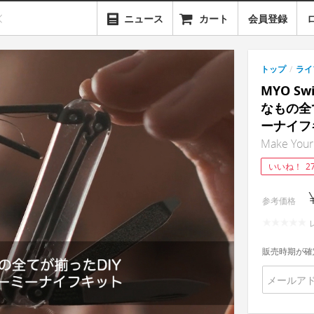
ニュース
カート
会員登録
トップ
/
ライ
MYO Swi
なもの全
ーナイフ
Make Your 
いいね！
2
参考価格
販売時期が確