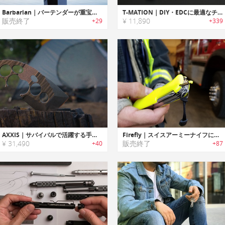
Barbarian｜バーテンダーが重宝する9つのツールを搭載した9イン1マルチツール
T-MATION｜DIY・EDCに最適なチタン製ペン型マルチツール「Tメーション」
販売終了
¥ 11,890
+29
+339
AXXIS｜サバイバルで活躍する手斧ブレード「アクシズ」
Firefly｜スイスアーミーナイフに収納可能なファイヤースターター「ファイヤーフライ」
¥ 31,490
販売終了
+40
+87