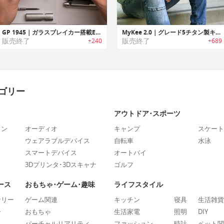
GP 1945｜ガラスブレイカー搭載EDCペン「GP 1945」
MyKee 2.0｜グレード5チタン製キー型マルチツール「マイキー2.0」
販売終了
販売終了
+240
+689
ゴリー
アウトドア･スポーツ
ォン
オーディオ
キャンプ
スケート
ウェアラブルデバイス
自転車
水泳
スマートデバイス
オートバイ
3Dプリンタ･3Dスキャナ
ゴルフ
ース
おもちゃ･ゲーム･趣味
ライフスタイル
ナリー
ゲーム関連
キッチン
寝具
生活雑貨
ー
おもちゃ
生活家電
照明
DIY
バーチャルリアリティ
ファッション
時計
ペット関