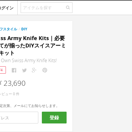
ログイン
フスタイル
/
DIY
ss Army Knife Kits｜必要
てが揃ったDIYスイスアーミ
キット
Own Swiss Army Knife Kits!
74
¥ 23,690
レビュー
0
件
定次第、メールにてお知らせします。
登録