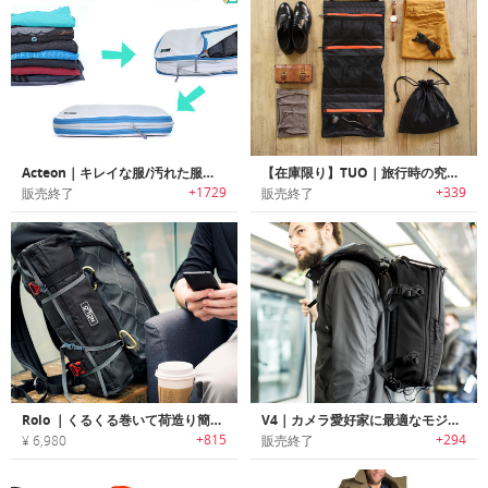
Acteon｜キレイな服/汚れた服を分けて収納可能な旅行用圧縮パッキングキューブシステム「アクテオン」
【在庫限り】TUO｜旅行時の究極の下着オーガナイザー「テュオ」
+1729
+339
販売終了
販売終了
Rolo ｜くるくる巻いて荷造り簡単！ロール式旅行用バッグ「ローロ」
V4｜カメラ愛好家に最適なモジュラー式オーガナイザーを搭載したアドベンチャートラベルバックパック「ブイフォー」
+815
+294
¥ 6,980
販売終了