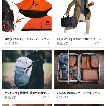
Owly Packs｜テントハンモックユニットと組み合わせ可能なモジュラーアドベンチャーバックパック「オウリーパック」
EZ_Duffle｜収納力に優れアイテムをすっきりオーガナイズ可能なダッフルバッグ「イージーダッフル」
+81
+286
¥ 111,990
販売終了
MOTION｜機能性/通気性に優れたデザインバックパック「モーション」
VASCO Premium｜パッキングで大活躍する汎用性に優れたプレミアムトラベルオーガナイザー「ヴァスコプレミアム」
+289
+30
販売終了
¥ 25,490