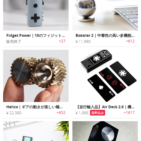
Fidget Power｜10のフィジット機能搭載ポータブルチャージャー「フィジットパワー」
Bobbler 2｜中毒性の高い多機能フィジェットトイ「ボブラー2」
+27
+612
販売終了
¥ 11,990
Helico｜ギアの動きが楽しい螺旋歯車フィジェットトイ「ヘリコ」
【並行輸入品】Air Deck 2.0｜機内の狭いテーブルでも楽しめるトラベルフレンドリートランプ「エアデッキ2.0」
+652
+1617
¥ 22,390
¥ 1,998
送料込み