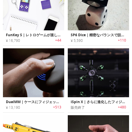
FunKey S｜レトロゲームが楽しめるミニサイズハンドヘルドコンソール「ファンキーS」
SP6 Dice｜精密なバランスで設計されたシャープエッジメタルダイス「SP6」
+44
+110
¥ 16,790
¥ 5,590
DualMM｜ケースにフィジェットスピナーを統合したTWSイヤホン「デュアルMM」
iSpin X｜さらに進化したフィジェットスピナー「iSpin X」
+513
+480
¥ 13,190
販売終了