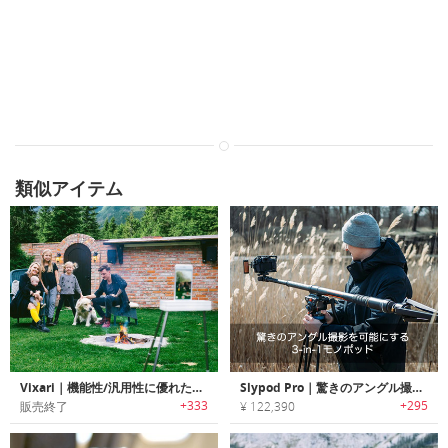
類似アイテム
Vixari｜機能性/汎用性に優れたポータブルトライポッド「ヴィクサリー」
Slypod Pro｜驚きのアングル撮影を可能にする3-in-1モノポッド「スライポッドPro」
+333
+295
販売終了
¥ 122,390