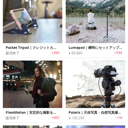
Pocket Tripod｜クレジットカードサイズのスマホ用三脚「ポケットトライポッド」
Lumapod｜瞬時にセットアップ可能なポータブルトライポッド「ルマポッド」
+360
+594
販売終了
¥ 69,990
FlowMotion｜安定的な撮影を可能にするスマホ用スタビライザー「フローモーション」
Polaris｜天体写真・自然写真撮影に最適なスマート電動トライポッドヘッド「ポラリス」
+402
+16
販売終了
¥ 108,290