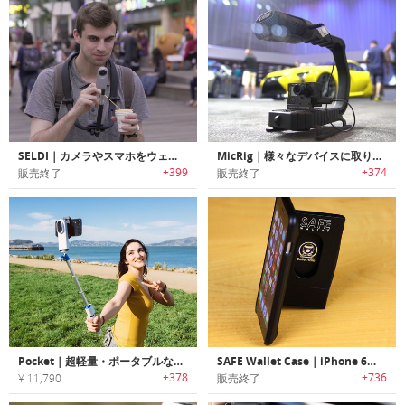
SELDI｜カメラやスマホをウェアラブルにする7-in-1ビデオリグ「セルディ」
MicRig｜様々なデバイスに取り付け可能なステレオマイク搭載ユニバーサルビデオグリップ「マイクリグ」
+399
+374
販売終了
販売終了
Pocket｜超軽量・ポータブルなスマホ用ポケットスタビライザー「ポケット」
SAFE Wallet Case｜iPhone 6用の万能セーフ・ウォレットケース
+378
+736
¥ 11,790
販売終了