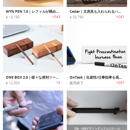
WYN PEN 1.0｜レフィルが眺められるスプリットボディデザインペン「ウィンペン1.0」
Cedar｜文房具も入れられるハンドメイドレザージャーナル/プランナーカバー「シーダー」
+543
+241
¥ 13,190
¥ 38,790
ONE BOX 2.0｜様々な便利ツールに組み替えれる木製筆箱
OnTask｜生産性/仕事効率を高める三面デスクトップホワイトボード「オンタスク」
+5
+247
¥ 12,000
販売終了