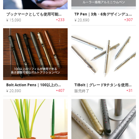
ブックマークとしても使用可能なグレード5チタン製ボールペン「Pen Type-C（ペンタイプC）」
TP Pen｜3角・6角デザインデュアルスケールルーラー搭載アルミニウムペン「TPペン」
+233
+307
¥ 15,090
¥ 20,690
Bolt Action Pens｜100以上のリフィルが使用できる長さ調整可能なボルトアクションペン
TiBolt｜グレード9チタンを使用したボルトアクションペンシル「タイボルト」
+407
+31
¥ 20,890
販売終了