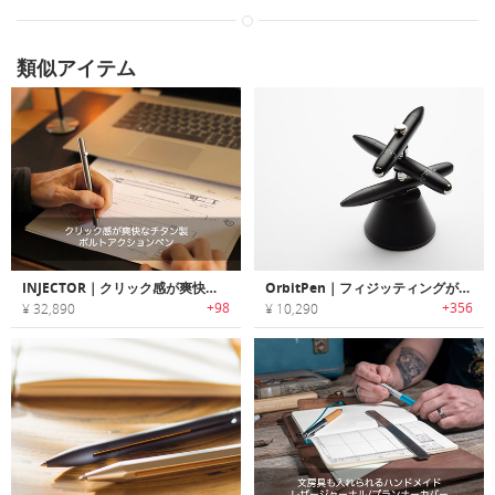
類似アイテム
INJECTOR｜クリック感が爽快なチタン製ボルトアクションペン「インジェクター」
OrbitPen｜フィジッティングが楽しめるエレガントデザインペン「オービットペン」
+98
+356
¥ 32,890
¥ 10,290