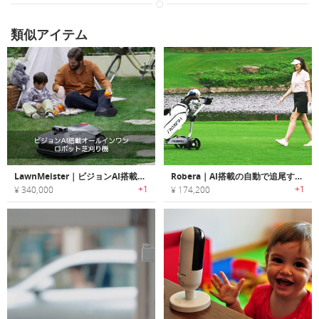
類似アイテム
LawnMeister｜ビジョンAI搭載オールインワンロボット芝刈り機「ローンマイスター」
Robera｜AI搭載の自動で追尾するゴルフバッグ
+1
+1
¥ 340,000
¥ 174,200