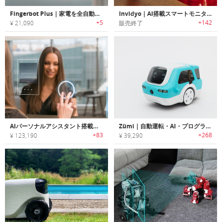
Fingerbot Plus｜家電を全自動化させるスマートスイッチ「フィンガーボットプラス」
Invidyo｜AI搭載スマートモニター「インビディオ」
+5
+142
¥ 21,090
販売終了
AIパーソナルアシスタント搭載スマートミラー「Ayi（アイ）」
Zümi｜自動運転・AI・プログラミングについて学習できるロボットカー「ズーミ」
+83
+268
¥ 123,190
¥ 39,290