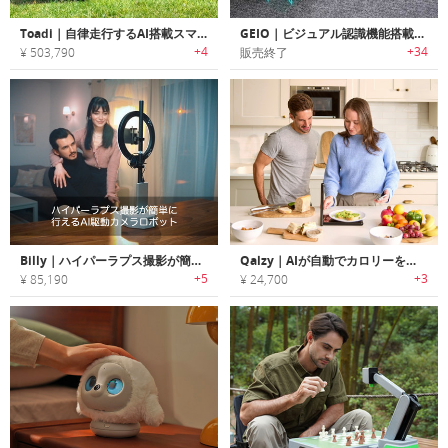
Toadi｜自律走行するAI搭載スマート芝刈り/草刈りロボット「トーディ」
GEIO｜ビジュアル認識機能搭載FPSバトルロボット「ガイオ」
+4
+34
¥ 503,790
販売終了
Billy｜ハイパーラプス撮影が簡単に行えるAI駆動カメラロボット「ビリー」
Qalzy｜AIが自動でカロリーを計算してくれるスマートキッチンスケール
+5
+3
¥ 85,190
¥ 24,700